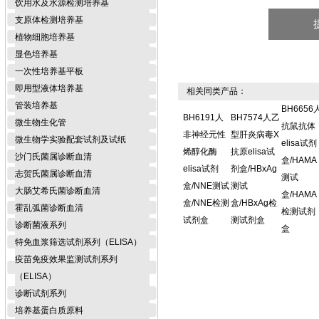
饮用水及水源检测培养基
支原体检测培养基
植物细胞培养基
显色培养基
一次性培养基平板
即用型液体培养基
相关同类产品：
管装培养基
BH6656
BH6191人
BH7574人乙
微生物生化管
抗鼠抗体
非神经元性
型肝炎病毒X
微生物学实验配套试剂及试纸
elisa试剂
烯醇化酶
抗原elisa试
沙门氏菌属诊断血清
盒/HAMA
elisa试剂
剂盒/HBxAg
志贺氏菌属诊断血清
测试
盒/NNE测试
测试
大肠艾希氏菌诊断血清
盒/HAMA
盒/NNE检测
盒/HBxAg检
霍乱弧菌诊断血清
检测试剂
试剂盒
测试剂盒
诊断菌液系列
盒
特免血浆筛选试剂系列（ELISA）
疫苗免疫效果监测试剂系列
（ELISA）
诊断试剂系列
培养基蛋白质原料