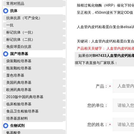
常用对照品
辣根过氧化物酶（HRP）催化下转
抗体
呈正相关，450nm波长下测定O
抗体抗原（可产业化）
一抗
人血管内皮钙粘着蛋白复合体elisa试剂
标记抗体（一抗）
标记抗体（二抗）
关键词：人血管内皮钙粘着蛋白复合体e
免疫球蛋白抗原
产品相关关键字：
人血管内皮钙粘着
国产培养基
如果你对
BH7433人血管内皮钙粘着蛋
袋装颗粒培养基
填写下表直接与厂家联系：
瓶装颗粒培养基
显色培养基
美国药典培养基
产品：
欧洲药典培养基
2010版中国药典培养基
临床检验培养基
您的单位：
食品卫生检验培养基
培养基原材料
您的姓名：
生物试剂
氨基酸类