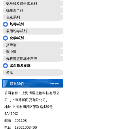
氨基酸及维生素原料
抗生素产品
色素系列
蛇毒试剂
常用蛇毒试剂
化学试剂
指示剂
缓冲液
分析滴定用标准溶液
蛋白质及多肽
多肽
联系我们
公司名称：上海博耀生物科技有限公
司（上海博耀商贸有限公司）
地址:上海市闵行区景联路439号
4A410室
邮编：201108
电话：18021003406