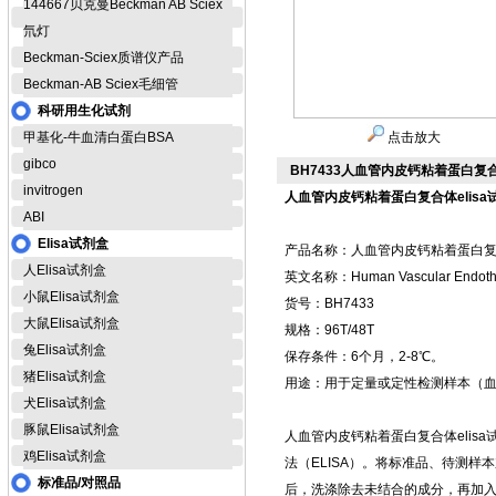
144667贝克曼Beckman AB Sciex
氘灯
Beckman-Sciex质谱仪产品
Beckman-AB Sciex毛细管
科研用生化试剂
甲基化-牛血清白蛋白BSA
点击放大
gibco
BH7433人血管内皮钙粘着蛋白复合体e
invitrogen
人血管内皮钙粘着蛋白复合体elisa
ABI
Elisa试剂盒
产品名称：人血管内皮钙粘着蛋白复合体
人Elisa试剂盒
英文名称：Human Vascular Endotheli
小鼠Elisa试剂盒
货号：BH7433
大鼠Elisa试剂盒
规格：96T/48T
兔Elisa试剂盒
保存条件：6个月，2-8℃。
猪Elisa试剂盒
用途：用于定量或定性检测样本（
犬Elisa试剂盒
豚鼠Elisa试剂盒
人血管内皮钙粘着蛋白复合体elisa
鸡Elisa试剂盒
法（ELISA）。将标准品、待测
标准品/对照品
后，洗涤除去未结合的成分，再加入