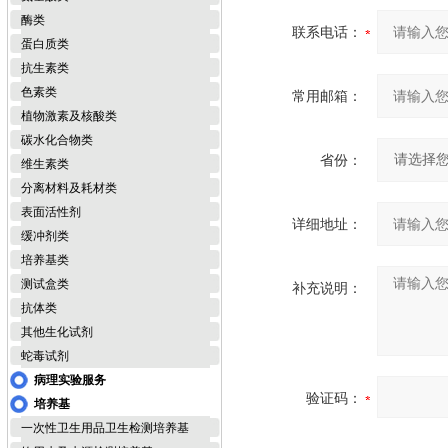
酶类
联系电话：
蛋白质类
抗生素类
色素类
常用邮箱：
植物激素及核酸类
碳水化合物类
省份：
维生素类
分离材料及耗材类
表面活性剂
详细地址：
缓冲剂类
培养基类
测试盒类
补充说明：
抗体类
其他生化试剂
蛇毒试剂
病理实验服务
验证码：
培养基
一次性卫生用品卫生检测培养基