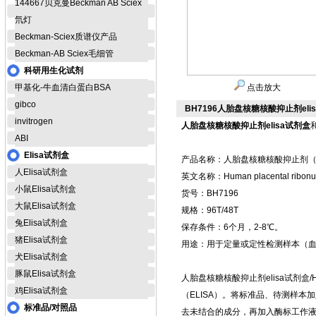
144667贝克曼Beckman AB Sciex
氘灯
Beckman-Sciex质谱仪产品
Beckman-AB Sciex毛细管
科研用生化试剂
甲基化-牛血清白蛋白BSA
点击放大
gibco
BH7196人胎盘核糖核酸抑止剂elis
invitrogen
人胎盘核糖核酸抑止剂elisa试剂盒
ABI
Elisa试剂盒
产品名称：人胎盘核糖核酸抑止剂（HP
人Elisa试剂盒
英文名称：Human placental ribonucle
小鼠Elisa试剂盒
货号：BH7196
大鼠Elisa试剂盒
规格：96T/48T
兔Elisa试剂盒
保存条件：6个月，2-8℃。
猪Elisa试剂盒
用途：用于定量或定性检测样本（
犬Elisa试剂盒
豚鼠Elisa试剂盒
人胎盘核糖核酸抑止剂elisa试剂盒
鸡Elisa试剂盒
（ELISA）。将标准品、待测样
标准品/对照品
去未结合的成分，再加入酶标工作液