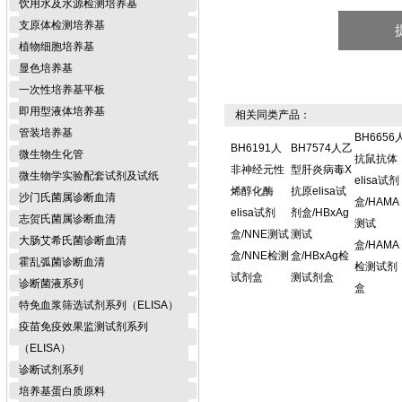
饮用水及水源检测培养基
支原体检测培养基
植物细胞培养基
显色培养基
一次性培养基平板
即用型液体培养基
相关同类产品：
管装培养基
BH6656
BH6191人
BH7574人乙
微生物生化管
抗鼠抗体
非神经元性
型肝炎病毒X
微生物学实验配套试剂及试纸
elisa试剂
烯醇化酶
抗原elisa试
沙门氏菌属诊断血清
盒/HAMA
elisa试剂
剂盒/HBxAg
志贺氏菌属诊断血清
测试
盒/NNE测试
测试
大肠艾希氏菌诊断血清
盒/HAMA
盒/NNE检测
盒/HBxAg检
霍乱弧菌诊断血清
检测试剂
试剂盒
测试剂盒
诊断菌液系列
盒
特免血浆筛选试剂系列（ELISA）
疫苗免疫效果监测试剂系列
（ELISA）
诊断试剂系列
培养基蛋白质原料