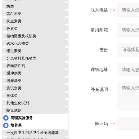
酶类
联系电话：
蛋白质类
抗生素类
色素类
常用邮箱：
植物激素及核酸类
碳水化合物类
省份：
维生素类
分离材料及耗材类
表面活性剂
详细地址：
缓冲剂类
培养基类
测试盒类
补充说明：
抗体类
其他生化试剂
蛇毒试剂
病理实验服务
验证码：
培养基
一次性卫生用品卫生检测培养基