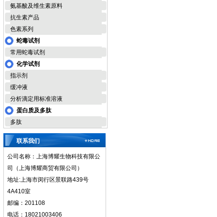
氨基酸及维生素原料
抗生素产品
色素系列
蛇毒试剂
常用蛇毒试剂
化学试剂
指示剂
缓冲液
分析滴定用标准溶液
蛋白质及多肽
多肽
联系我们
公司名称：上海博耀生物科技有限公
司（上海博耀商贸有限公司）
地址:上海市闵行区景联路439号
4A410室
邮编：201108
电话：18021003406