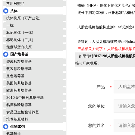
常用对照品
物酶（HRP）催化下转化为蓝色产
抗体
波长下测定OD值，根据标准品和样
抗体抗原（可产业化）
一抗
人胎盘核糖核酸抑止剂elisa试剂盒/H
标记抗体（一抗）
标记抗体（二抗）
关键词：人胎盘核糖核酸抑止剂elis
免疫球蛋白抗原
产品相关关键字：
人胎盘核糖核酸抑止
国产培养基
如果你对
BH7196人胎盘核糖核酸抑
袋装颗粒培养基
接与厂家联系：
瓶装颗粒培养基
显色培养基
美国药典培养基
产品：
欧洲药典培养基
2010版中国药典培养基
临床检验培养基
您的单位：
食品卫生检验培养基
培养基原材料
您的姓名：
生物试剂
氨基酸类