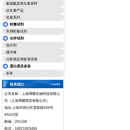
氨基酸及维生素原料
抗生素产品
色素系列
蛇毒试剂
常用蛇毒试剂
化学试剂
指示剂
缓冲液
分析滴定用标准溶液
蛋白质及多肽
多肽
联系我们
公司名称：上海博耀生物科技有限公
司（上海博耀商贸有限公司）
地址:上海市闵行区景联路439号
4A410室
邮编：201108
电话：18021003406