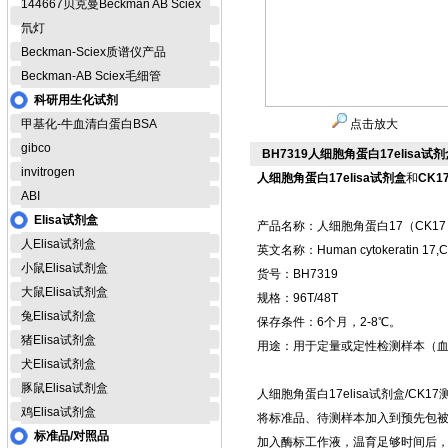
144667贝克曼Beckman AB Sciex
氘灯
Beckman-Sciex质谱仪产品
Beckman-AB Sciex毛细管
科研用生化试剂
甲基化-牛血清白蛋白BSA
点击放大
gibco
BH7319人细胞角蛋白17elisa试
invitrogen
人细胞角蛋白17elisa试剂盒
和
CK
ABI
Elisa试剂盒
产品名称：人细胞角蛋白17（CK17）
人Elisa试剂盒
英文名称：Human cytokeratin 17,CK-
小鼠Elisa试剂盒
货号：BH7319
大鼠Elisa试剂盒
规格：96T/48T
兔Elisa试剂盒
保存条件：6个月，2-8℃。
猪Elisa试剂盒
用途：用于定量或定性检测样本（
犬Elisa试剂盒
豚鼠Elisa试剂盒
人细胞角蛋白17elisa试剂盒/C
鸡Elisa试剂盒
将标准品、待测样本加入到预先包被
标准品/对照品
加入酶标工作液，温育足够时间后，