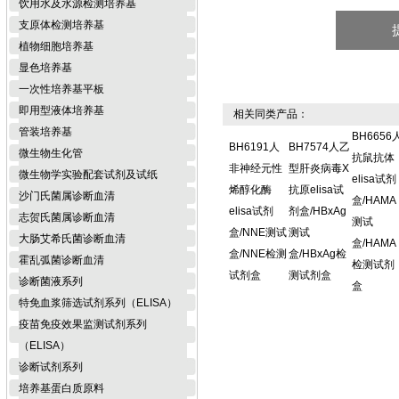
饮用水及水源检测培养基
支原体检测培养基
植物细胞培养基
显色培养基
一次性培养基平板
即用型液体培养基
相关同类产品：
管装培养基
BH6656
BH6191人
BH7574人乙
微生物生化管
抗鼠抗体
非神经元性
型肝炎病毒X
微生物学实验配套试剂及试纸
elisa试剂
烯醇化酶
抗原elisa试
沙门氏菌属诊断血清
盒/HAMA
elisa试剂
剂盒/HBxAg
志贺氏菌属诊断血清
测试
盒/NNE测试
测试
大肠艾希氏菌诊断血清
盒/HAMA
盒/NNE检测
盒/HBxAg检
霍乱弧菌诊断血清
检测试剂
试剂盒
测试剂盒
诊断菌液系列
盒
特免血浆筛选试剂系列（ELISA）
疫苗免疫效果监测试剂系列
（ELISA）
诊断试剂系列
培养基蛋白质原料