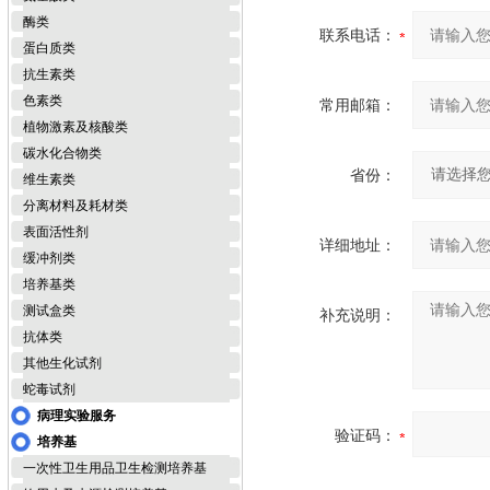
酶类
联系电话：
蛋白质类
抗生素类
色素类
常用邮箱：
植物激素及核酸类
碳水化合物类
省份：
维生素类
分离材料及耗材类
表面活性剂
详细地址：
缓冲剂类
培养基类
测试盒类
补充说明：
抗体类
其他生化试剂
蛇毒试剂
病理实验服务
验证码：
培养基
一次性卫生用品卫生检测培养基