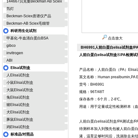
144667贝克曼Beckman AB Sciex
氘灯
Beckman-Sciex质谱仪产品
Beckman-AB Sciex毛细管
科研用生化试剂
甲基化-牛血清白蛋白BSA
点击放大
gibco
BH6991人前白蛋白elisa试剂盒/
invitrogen
人前白蛋白elisa试剂盒
和
PA检测试
ABI
Elisa试剂盒
产品名称：人前白蛋白（PA）Elis
人Elisa试剂盒
英文名称：Human prealbumin,PA EL
小鼠Elisa试剂盒
货号：BH6991
大鼠Elisa试剂盒
规格：96T/48T
兔Elisa试剂盒
保存条件：6个月，2-8℃。
猪Elisa试剂盒
用途：用于定量或定性检测样本（
犬Elisa试剂盒
豚鼠Elisa试剂盒
人前白蛋白elisa试剂盒/PA测试
鸡Elisa试剂盒
待测样本加入到预先包被人前白蛋
标准品/对照品
液，温育足够时间后，洗涤除去未结