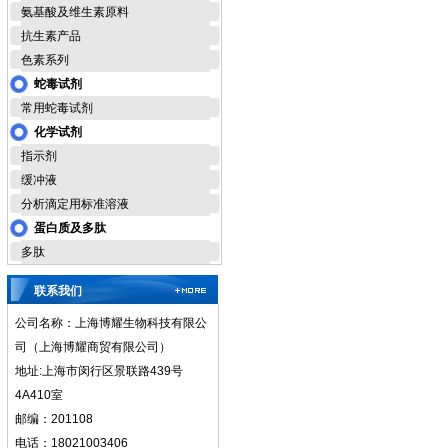
氨基酸及维生素原料
抗生素产品
色素系列
蛇毒试剂
常用蛇毒试剂
化学试剂
指示剂
缓冲液
分析滴定用标准溶液
蛋白质及多肽
多肽
联系我们
公司名称：上海博耀生物科技有限公
司（上海博耀商贸有限公司）
地址:上海市闵行区景联路439号
4A410室
邮编：201108
电话：18021003406