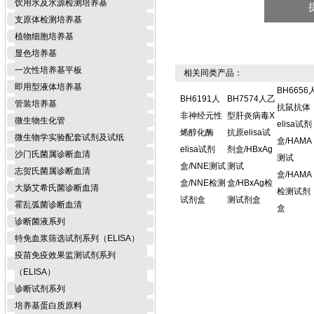
饮用水及水源检测培养基
支原体检测培养基
植物细胞培养基
显色培养基
一次性培养基平板
相关同类产品：
即用型液体培养基
BH6656
BH6191人
BH7574人乙
管装培养基
抗鼠抗体
非神经元性
型肝炎病毒X
微生物生化管
elisa试剂
烯醇化酶
抗原elisa试
微生物学实验配套试剂及试纸
盒/HAMA
elisa试剂
剂盒/HBxAg
沙门氏菌属诊断血清
测试
盒/NNE测试
测试
志贺氏菌属诊断血清
盒/HAMA
盒/NNE检测
盒/HBxAg检
大肠艾希氏菌诊断血清
检测试剂
试剂盒
测试剂盒
霍乱弧菌诊断血清
盒
诊断菌液系列
特免血浆筛选试剂系列（ELISA）
疫苗免疫效果监测试剂系列
（ELISA）
诊断试剂系列
培养基蛋白质原料