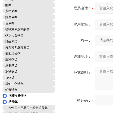
酶类
联系电话：
蛋白质类
抗生素类
色素类
常用邮箱：
植物激素及核酸类
碳水化合物类
省份：
维生素类
分离材料及耗材类
表面活性剂
详细地址：
缓冲剂类
培养基类
测试盒类
补充说明：
抗体类
其他生化试剂
蛇毒试剂
病理实验服务
验证码：
培养基
一次性卫生用品卫生检测培养基