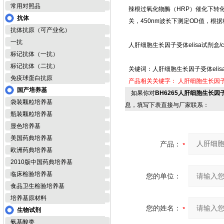
常用对照品
辣根过氧化物酶（HRP）催化下转
抗体
关，450nm波长下测定OD值，
抗体抗原（可产业化）
一抗
人肝细胞生长因子受体elisa试剂盒/c
标记抗体（一抗）
标记抗体（二抗）
关键词：人肝细胞生长因子受体elisa
免疫球蛋白抗原
产品相关关键字：
人肝细胞生长因子受
国产培养基
如果你对
BH6265人肝细胞生长因子受
袋装颗粒培养基
息，填写下表直接与厂家联系：
瓶装颗粒培养基
显色培养基
美国药典培养基
产品：
欧洲药典培养基
2010版中国药典培养基
临床检验培养基
您的单位：
食品卫生检验培养基
培养基原材料
您的姓名：
生物试剂
氨基酸类