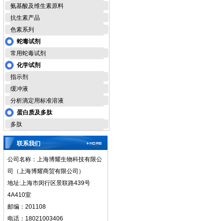
氨基酸及维生素原料
抗生素产品
色素系列
蛇毒试剂
常用蛇毒试剂
化学试剂
指示剂
缓冲液
分析滴定用标准溶液
蛋白质及多肽
多肽
联系我们
公司名称：上海博耀生物科技有限公
司（上海博耀商贸有限公司）
地址:上海市闵行区景联路439号
4A410室
邮编：201108
电话：18021003406