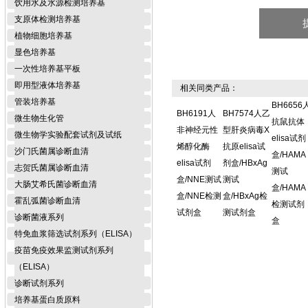
饮用水及水源检测培养基
支原体检测培养基
植物细胞培养基
显色培养基
一次性培养基平板
即用型液体培养基
相关同类产品：
管装培养基
BH6656
BH6191人
BH7574人乙
微生物生化管
抗鼠抗体
非神经元性
型肝炎病毒X
微生物学实验配套试剂及试纸
elisa试剂
烯醇化酶
抗原elisa试
沙门氏菌属诊断血清
盒/HAMA
elisa试剂
剂盒/HBxAg
志贺氏菌属诊断血清
测试
盒/NNE测试
测试
大肠艾希氏菌诊断血清
盒/HAMA
盒/NNE检测
盒/HBxAg检
霍乱弧菌诊断血清
检测试剂
试剂盒
测试剂盒
诊断菌液系列
盒
特免血浆筛选试剂系列（ELISA）
疫苗免疫效果监测试剂系列
（ELISA）
诊断试剂系列
培养基蛋白质原料