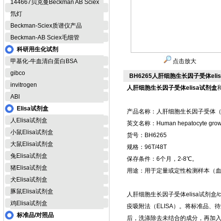
144667贝克曼Beckman AB Sciex
氘灯
Beckman-Sciex质谱仪产品
Beckman-AB Sciex毛细管
科研用生化试剂
甲基化-牛血清白蛋白BSA
点击放大
gibco
BH6265人肝细胞生长因子受体elisa
invitrogen
人肝细胞生长因子受体elisa试剂盒
ABI
Elisa试剂盒
产品名称：人肝细胞生长因子受体（c-M
人Elisa试剂盒
英文名称：Human hepatocyte growth
小鼠Elisa试剂盒
货号：BH6265
大鼠Elisa试剂盒
规格：96T/48T
兔Elisa试剂盒
保存条件：6个月，2-8℃。
猪Elisa试剂盒
用途：用于定量或定性检测样本（
犬Elisa试剂盒
豚鼠Elisa试剂盒
人肝细胞生长因子受体elisa试剂盒/
鸡Elisa试剂盒
疫吸附法（ELISA）。将标准品
标准品/对照品
后，洗涤除去未结合的成分，再加入