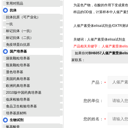
常用对照品
为蓝色产物，在酸的作用下变成黄色
抗体
样品的OD值，计算样本中人催产素
抗体抗原（可产业化）
一抗
人催产素受体elisa试剂盒/OXTR测
标记抗体（一抗）
标记抗体（二抗）
关键词：人催产素受体elisa试剂盒
免疫球蛋白抗原
产品相关关键字：
人催产素受体eli
国产培养基
如果你对
BH6057人催产素受体eli
袋装颗粒培养基
家联系：
瓶装颗粒培养基
显色培养基
美国药典培养基
产品：
欧洲药典培养基
2010版中国药典培养基
临床检验培养基
您的单位：
食品卫生检验培养基
培养基原材料
您的姓名：
生物试剂
氨基酸类