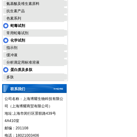
氨基酸及维生素原料
抗生素产品
色素系列
蛇毒试剂
常用蛇毒试剂
化学试剂
指示剂
缓冲液
分析滴定用标准溶液
蛋白质及多肽
多肽
联系我们
公司名称：上海博耀生物科技有限公
司（上海博耀商贸有限公司）
地址:上海市闵行区景联路439号
4A410室
邮编：201108
电话：18021003406