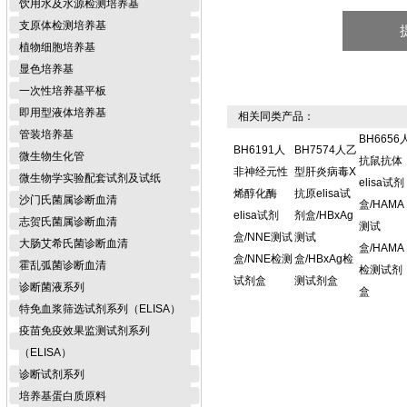
饮用水及水源检测培养基
支原体检测培养基
植物细胞培养基
显色培养基
一次性培养基平板
即用型液体培养基
相关同类产品：
管装培养基
BH6656
BH6191人
BH7574人乙
微生物生化管
抗鼠抗体
非神经元性
型肝炎病毒X
微生物学实验配套试剂及试纸
elisa试剂
烯醇化酶
抗原elisa试
沙门氏菌属诊断血清
盒/HAMA
elisa试剂
剂盒/HBxAg
志贺氏菌属诊断血清
测试
盒/NNE测试
测试
大肠艾希氏菌诊断血清
盒/HAMA
盒/NNE检测
盒/HBxAg检
霍乱弧菌诊断血清
检测试剂
试剂盒
测试剂盒
诊断菌液系列
盒
特免血浆筛选试剂系列（ELISA）
疫苗免疫效果监测试剂系列
（ELISA）
诊断试剂系列
培养基蛋白质原料