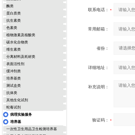
酶类
联系电话：
蛋白质类
抗生素类
色素类
常用邮箱：
植物激素及核酸类
碳水化合物类
省份：
维生素类
分离材料及耗材类
表面活性剂
详细地址：
缓冲剂类
培养基类
测试盒类
补充说明：
抗体类
其他生化试剂
蛇毒试剂
病理实验服务
验证码：
培养基
一次性卫生用品卫生检测培养基