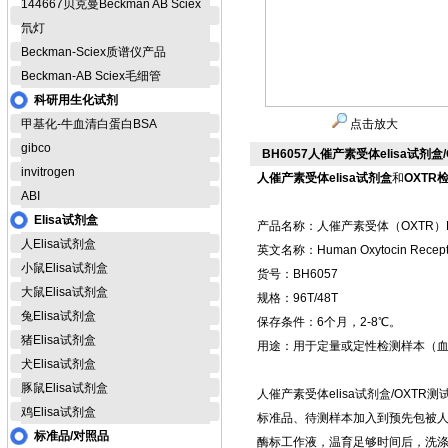
144667贝克曼Beckman AB Sciex
氘灯
Beckman-Sciex质谱仪产品
Beckman-AB Sciex毛细管
科研用生化试剂
甲基化-牛血清白蛋白BSA
点击放大
gibco
BH6057人催产素受体elisa试剂盒
invitrogen
人催产素受体elisa试剂盒
和
OXTR
ABI
Elisa试剂盒
产品名称：人催产素受体（OXTR）E
人Elisa试剂盒
英文名称：Human Oxytocin Recept
小鼠Elisa试剂盒
货号：BH6057
大鼠Elisa试剂盒
规格：96T/48T
兔Elisa试剂盒
保存条件：6个月，2-8℃。
猪Elisa试剂盒
用途：用于定量或定性检测样本（
犬Elisa试剂盒
豚鼠Elisa试剂盒
人催产素受体elisa试剂盒/OXT
鸡Elisa试剂盒
标准品、待测样本加入到预先包被
标准品/对照品
酶标工作液，温育足够时间后，洗涤