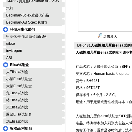
144667贝克曼Beckman AB Sciex
氘灯
Beckman-Sciex质谱仪产品
Beckman-AB Sciex毛细管
科研用生化试剂
甲基化-牛血清白蛋白BSA
点击放大
gibco
BH6481人碱性胎儿蛋白elisa试剂
invitrogen
人碱性胎儿蛋白elisa试剂盒
和
BFP
ABI
Elisa试剂盒
产品名称：人碱性胎儿蛋白（BFP）E
人Elisa试剂盒
英文名称：Human basic fetoprotein,
小鼠Elisa试剂盒
货号：BH6481
大鼠Elisa试剂盒
规格：96T/48T
兔Elisa试剂盒
保存条件：6个月，2-8℃。
猪Elisa试剂盒
用途：用于定量或定性检测样本（
犬Elisa试剂盒
豚鼠Elisa试剂盒
人碱性胎儿蛋白elisa试剂盒/BF
鸡Elisa试剂盒
准品、待测样本加入到预先包被人
标准品/对照品
酶标工作液，温育足够时间后，洗涤