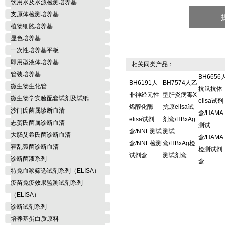
饮用水及水源检测培养基
支原体检测培养基
植物细胞培养基
显色培养基
一次性培养基平板
即用型液体培养基
相关同类产品：
管装培养基
BH6656
BH6191人
BH7574人乙
微生物生化管
抗鼠抗体
非神经元性
型肝炎病毒X
微生物学实验配套试剂及试纸
elisa试剂
烯醇化酶
抗原elisa试
沙门氏菌属诊断血清
盒/HAMA
elisa试剂
剂盒/HBxAg
志贺氏菌属诊断血清
测试
盒/NNE测试
测试
大肠艾希氏菌诊断血清
盒/HAMA
盒/NNE检测
盒/HBxAg检
霍乱弧菌诊断血清
检测试剂
试剂盒
测试剂盒
诊断菌液系列
盒
特免血浆筛选试剂系列（ELISA）
疫苗免疫效果监测试剂系列
（ELISA）
诊断试剂系列
培养基蛋白质原料