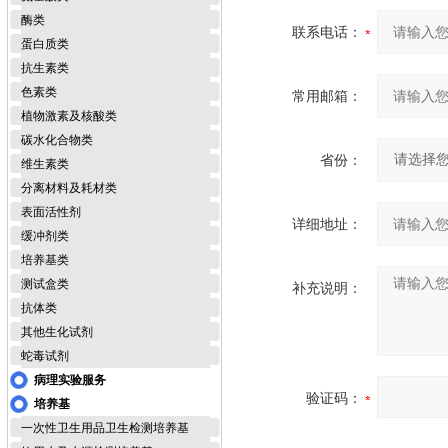
酶类
联系电话：
蛋白质类
抗生素类
色素类
常用邮箱：
植物激素及核酸类
碳水化合物类
省份：
维生素类
分离材料及耗材类
表面活性剂
详细地址：
缓冲剂类
培养基类
测试盒类
补充说明：
抗体类
其他生化试剂
蛇毒试剂
病理实验服务
验证码：
培养基
一次性卫生用品卫生检测培养基