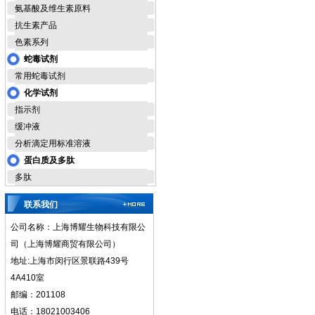
氨基酸及维生素原料
抗生素产品
色素系列
蛇毒试剂
常用蛇毒试剂
化学试剂
指示剂
缓冲液
分析滴定用标准溶液
蛋白质及多肽
多肽
联系我们
公司名称：上海博耀生物科技有限公
司（上海博耀商贸有限公司）
地址:上海市闵行区景联路439号
4A410室
邮编：201108
电话：18021003406