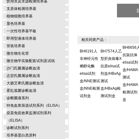
饮用水及水源检测培养基
支原体检测培养基
植物细胞培养基
显色培养基
一次性培养基平板
即用型液体培养基
相关同类产品：
管装培养基
BH6656
BH6191人
BH7574人乙
微生物生化管
抗鼠抗体
非神经元性
型肝炎病毒X
微生物学实验配套试剂及试纸
elisa试剂
烯醇化酶
抗原elisa试
沙门氏菌属诊断血清
盒/HAMA
elisa试剂
剂盒/HBxAg
志贺氏菌属诊断血清
测试
盒/NNE测试
测试
大肠艾希氏菌诊断血清
盒/HAMA
盒/NNE检测
盒/HBxAg检
霍乱弧菌诊断血清
检测试剂
试剂盒
测试剂盒
诊断菌液系列
盒
特免血浆筛选试剂系列（ELISA）
疫苗免疫效果监测试剂系列
（ELISA）
诊断试剂系列
培养基蛋白质原料