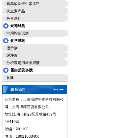
氨基酸及维生素原料
抗生素产品
色素系列
蛇毒试剂
常用蛇毒试剂
化学试剂
指示剂
缓冲液
分析滴定用标准溶液
蛋白质及多肽
多肽
联系我们
公司名称：上海博耀生物科技有限公
司（上海博耀商贸有限公司）
地址:上海市闵行区景联路439号
4A410室
邮编：201108
电话：18021003406