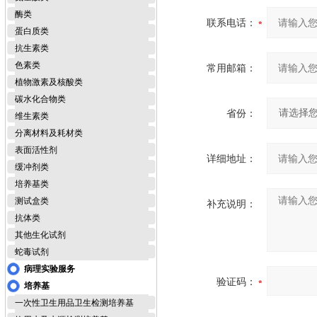
酶类
联系电话：
蛋白质类
抗生素类
色素类
常用邮箱：
植物激素及核酸类
碳水化合物类
省份：
维生素类
分离材料及耗材类
表面活性剂
详细地址：
缓冲剂类
培养基类
测试盒类
补充说明：
抗体类
其他生化试剂
蛇毒试剂
病理实验服务
验证码：
培养基
一次性卫生用品卫生检测培养基