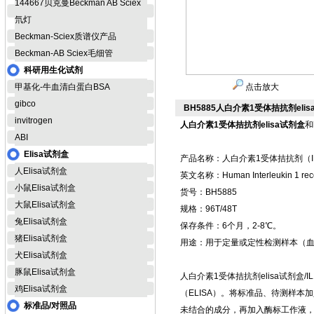
144667贝克曼Beckman AB Sciex
氘灯
Beckman-Sciex质谱仪产品
Beckman-AB Sciex毛细管
科研用生化试剂
甲基化-牛血清白蛋白BSA
点击放大
gibco
BH5885人白介素1受体拮抗剂elis
invitrogen
人白介素1受体拮抗剂elisa试剂盒
和
ABI
Elisa试剂盒
产品名称：人白介素1受体拮抗剂（IL1
人Elisa试剂盒
英文名称：Human Interleukin 1 recepto
小鼠Elisa试剂盒
货号：BH5885
大鼠Elisa试剂盒
规格：96T/48T
兔Elisa试剂盒
保存条件：6个月，2-8℃。
猪Elisa试剂盒
用途：用于定量或定性检测样本（
犬Elisa试剂盒
豚鼠Elisa试剂盒
人白介素1受体拮抗剂elisa试剂盒
鸡Elisa试剂盒
（ELISA）。将标准品、待测样
标准品/对照品
未结合的成分，再加入酶标工作液，