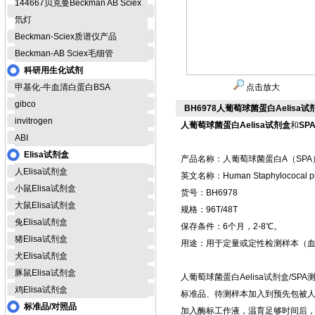
144667贝克曼Beckman AB Sciex
氘灯
Beckman-Sciex质谱仪产品
Beckman-AB Sciex毛细管
科研用生化试剂
甲基化-牛血清白蛋白BSA
点击放大
gibco
BH6978人葡萄球菌蛋白Aelisa试
invitrogen
人葡萄球菌蛋白Aelisa试剂盒
和
SP
ABI
Elisa试剂盒
产品名称：人葡萄球菌蛋白A（SPA）
人Elisa试剂盒
英文名称：Human Staphylococal prot
小鼠Elisa试剂盒
货号：BH6978
大鼠Elisa试剂盒
规格：96T/48T
兔Elisa试剂盒
保存条件：6个月，2-8℃。
猪Elisa试剂盒
用途：用于定量或定性检测样本（
犬Elisa试剂盒
豚鼠Elisa试剂盒
人葡萄球菌蛋白Aelisa试剂盒/S
鸡Elisa试剂盒
标准品、待测样本加入到预先包被人
标准品/对照品
加入酶标工作液，温育足够时间后，