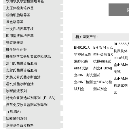
饮用水及水源检测培养基
支原体检测培养基
植物细胞培养基
显色培养基
一次性培养基平板
即用型液体培养基
相关同类产品：
管装培养基
BH6656
BH6191人
BH7574人乙
微生物生化管
抗鼠抗体
非神经元性
型肝炎病毒X
微生物学实验配套试剂及试纸
elisa试剂
烯醇化酶
抗原elisa试
沙门氏菌属诊断血清
盒/HAMA
elisa试剂
剂盒/HBxAg
志贺氏菌属诊断血清
测试
盒/NNE测试
测试
大肠艾希氏菌诊断血清
盒/HAMA
盒/NNE检测
盒/HBxAg检
霍乱弧菌诊断血清
检测试剂
试剂盒
测试剂盒
诊断菌液系列
盒
特免血浆筛选试剂系列（ELISA）
疫苗免疫效果监测试剂系列
（ELISA）
诊断试剂系列
培养基蛋白质原料