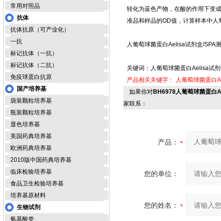
常用对照品
转化为蓝色产物，在酸的作用下变成
抗体
准品和样品的OD值，计算样本中人
抗体抗原（可产业化）
一抗
人葡萄球菌蛋白Aelisa试剂盒/SPA
标记抗体（一抗）
标记抗体（二抗）
关键词：人葡萄球菌蛋白Aelisa试
免疫球蛋白抗原
产品相关关键字：
人葡萄球菌蛋白Ae
国产培养基
如果你对
BH6978人葡萄球菌蛋白A
袋装颗粒培养基
家联系：
瓶装颗粒培养基
显色培养基
美国药典培养基
产品：
欧洲药典培养基
2010版中国药典培养基
临床检验培养基
您的单位：
食品卫生检验培养基
培养基原材料
您的姓名：
生物试剂
氨基酸类