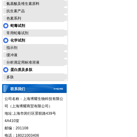
氨基酸及维生素原料
抗生素产品
色素系列
蛇毒试剂
常用蛇毒试剂
化学试剂
指示剂
缓冲液
分析滴定用标准溶液
蛋白质及多肽
多肽
联系我们
公司名称：上海博耀生物科技有限公
司（上海博耀商贸有限公司）
地址:上海市闵行区景联路439号
4A410室
邮编：201108
电话：18021003406