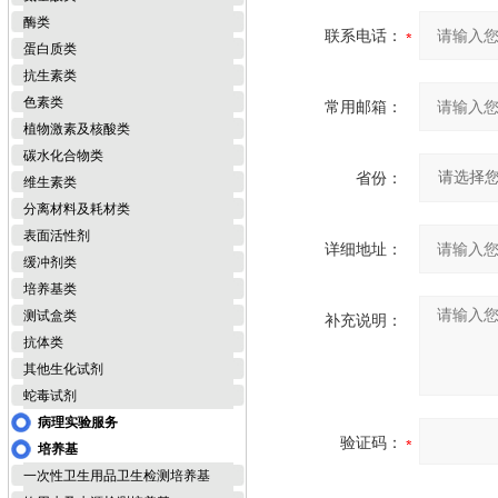
酶类
联系电话：
蛋白质类
抗生素类
色素类
常用邮箱：
植物激素及核酸类
碳水化合物类
省份：
维生素类
分离材料及耗材类
表面活性剂
详细地址：
缓冲剂类
培养基类
测试盒类
补充说明：
抗体类
其他生化试剂
蛇毒试剂
病理实验服务
验证码：
培养基
一次性卫生用品卫生检测培养基