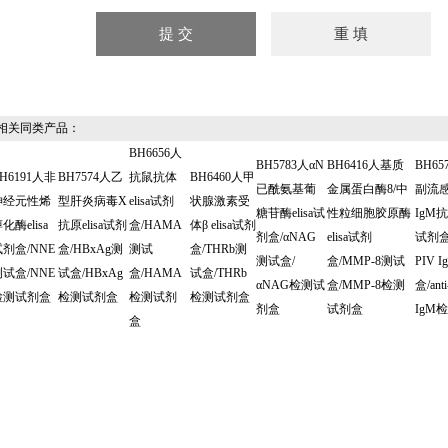
关同类产品：
BH6656人
BH5783人αN
BH6416人基质
BH65
H6191人非
BH7574人乙
抗鼠抗体
BH6460人甲
已酰氨基葡
金属蛋白酶8/中
副流
神经元性烯
型肝炎病毒X
elisa试剂
状腺激素受
糖苷酶elisa试
性粒细胞胶原酶
IgM抗体
化酶elisa
抗原elisa试剂
盒/HAMA
体β elisa试剂
剂盒/αNAG
elisa试剂
试剂盒/
试剂盒/NNE
盒/HBxAg测
测试
盒/THRb测
测试盒/
盒/MMP-8测试
PIV 
测试盒/NNE
试盒/HBxAg
盒/HAMA
试盒/THRb
αNAG检测试
盒/MMP-8检测
盒/ant
检测试剂盒
检测试剂盒
检测试剂
检测试剂盒
剂盒
试剂盒
IgM检
盒