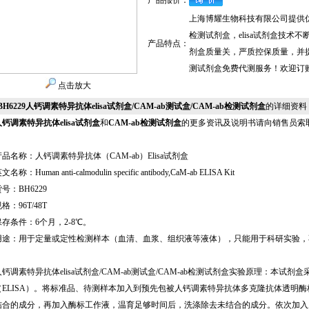
产品报价：
上海博耀生物科技有限公司提供优质
检测试剂盒，elisa试剂盒技术不
产品特点：
剂盒质量关，严质控保质量，并提供
测试剂盒免费代测服务！欢迎订购人
点击放大
BH6229人钙调素特异抗体elisa试剂盒/CAM-ab测试盒/CAM-ab检测试剂盒
的详细资料
人钙调素特异抗体elisa试剂盒
和
CAM-ab检测试剂盒
的更多资讯及说明书请向销售员索
产品名称：人钙调素特异抗体（CAM-ab）Elisa试剂盒
文名称：Human anti-calmodulin specific antibody,CaM-ab ELISA Kit
号：BH6229
格：96T/48T
保存条件：6个月，2-8℃。
用途：用于定量或定性检测样本（血清、血浆、组织液等液体），只能用于科研实验，
人钙调素特异抗体elisa试剂盒/CAM-ab测试盒/CAM-ab检测试剂盒实验原理：本
（ELISA）。将标准品、待测样本加入到预先包被人钙调素特异抗体多克隆抗体透明
结合的成分，再加入酶标工作液，温育足够时间后，洗涤除去未结合的成分。依次加入底