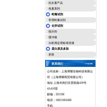
抗生素产品
色素系列
蛇毒试剂
常用蛇毒试剂
化学试剂
指示剂
缓冲液
分析滴定用标准溶液
蛋白质及多肽
多肽
联系我们
公司名称：上海博耀生物科技有限公
司（上海博耀商贸有限公司）
地址:上海市闵行区景联路439号
4A410室
邮编：201108
电话：18021003406
手机: