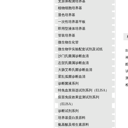
支原体检测培养基
植物细胞培养基
显色培养基
一次性培养基平板
即用型液体培养基
管装培养基
相
微生物生化管
微生物学实验配套试剂及试纸
B
沙门氏菌属诊断血清
志贺氏菌属诊断血清
醇
大肠艾希氏菌诊断血清
霍乱弧菌诊断血清
诊断菌液系列
特免血浆筛选试剂系列（ELISA）
疫苗免疫效果监测试剂系列
（ELISA）
诊断试剂系列
培养基蛋白质原料
氨基酸及维生素原料