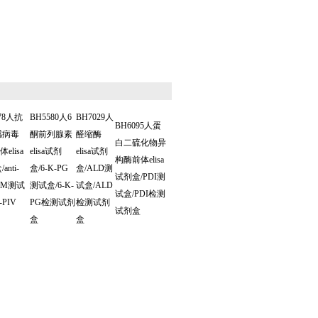
78人抗
BH5580人6
BH7029人
BH6095人蛋
感病毒
酮前列腺素
醛缩酶
白二硫化物异
elisa
elisa试剂
elisa试剂
构酶前体elisa
anti-
盒/6-K-PG
盒/ALD测
试剂盒/PDI测
IgM测试
测试盒/6-K-
试盒/ALD
试盒/PDI检测
i-PIV
PG检测试剂
检测试剂
试剂盒
盒
盒