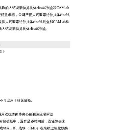
的人钙调素特异抗体elisa试剂盒和CAM-ab
断精益求精，公司严把人钙调素特异抗体elisa试
人钙调素特异抗体elisa试剂盒和CAM-ab检
钙调素特异抗体elisa试剂盒。
：
取！
不可以用于临床诊断。
试剂盒采用双抗体两步夹心酶联免疫吸附法
酶标包被板中，温育足够时间后，洗涤除去未
物A、B，底物（TMB）在辣根过氧化物酶