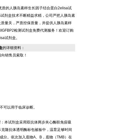
质的人胰岛素样生长因子结合蛋白2elisa试
lisa试剂盒技术不断精益求精，公司严把人胰岛素
试剂盒质量关，严质控保质量，并提供人胰岛素样
盒和IGFBP2检测试剂盒免费代测服务！欢迎订购
isa试剂盒。
盒
的详细资料：
请向销售员索取！
不可以用于临床诊断。
实验原理：本试剂盒采用双抗体两步夹心酶联免疫吸
2多克隆抗体透明酶标包被板中，温育足够时间
分。依次加入底物A、B，底物（TMB）在