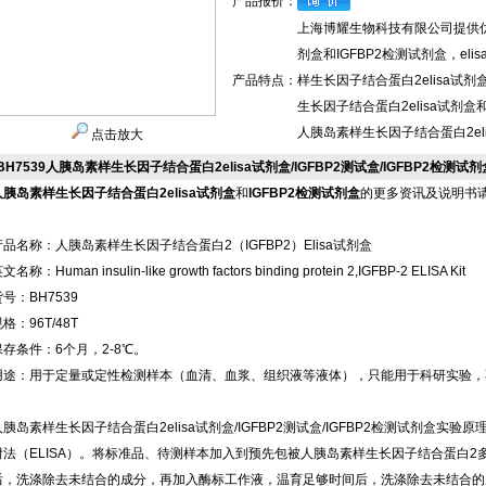
产品报价：
上海博耀生物科技有限公司提供优
剂盒和IGFBP2检测试剂盒，e
产品特点：
样生长因子结合蛋白2elisa
生长因子结合蛋白2elisa试剂
人胰岛素样生长因子结合蛋白2el
点击放大
BH7539人胰岛素样生长因子结合蛋白2elisa试剂盒/IGFBP2测试盒/IGFBP2检测试剂
人胰岛素样生长因子结合蛋白2elisa试剂盒
和
IGFBP2检测试剂盒
的更多资讯及说明书
产品名称：人胰岛素样生长因子结合蛋白2（IGFBP2）Elisa试剂盒
文名称：Human insulin-like growth factors binding protein 2,IGFBP-2 ELISA Kit
号：BH7539
格：96T/48T
保存条件：6个月，2-8℃。
用途：用于定量或定性检测样本（血清、血浆、组织液等液体），只能用于科研实验，
人胰岛素样生长因子结合蛋白2elisa试剂盒/IGFBP2测试盒/IGFBP2检测试剂盒
附法（ELISA）。将标准品、待测样本加入到预先包被人胰岛素样生长因子结合蛋白
后，洗涤除去未结合的成分，再加入酶标工作液，温育足够时间后，洗涤除去未结合的成