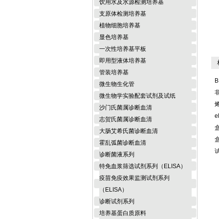
饮用水及水源检测培养基
支原体检测培养基
植物细胞培养基
显色培养基
一次性培养基平板
即用型液体培养基
相
管装培养基
B
微生物生化管
微生物学实验配套试剂及试纸
沙门氏菌属诊断血清
e
志贺氏菌属诊断血清
大肠艾希氏菌诊断血清
霍乱弧菌诊断血清
诊断菌液系列
特免血浆筛选试剂系列（ELISA）
疫苗免疫效果监测试剂系列
（ELISA）
诊断试剂系列
培养基蛋白质原料