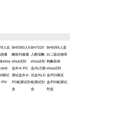
578人抗
BH5580人6
BH7029
BH6095人蛋
感病毒
酮前列腺素
人醛缩酶
白二硫化物异
体elisa
elisa试剂
elisa试剂
构酶前体
anti-
盒/6-K-PG
盒/ALD测
elisa试剂
IgM测试
测试盒/6-K-
试盒/ALD
盒/PDI测试
i-PIV
PG检测试剂
检测试剂
盒/PDI检测试
盒
盒
剂盒