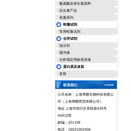
氨基酸及维生素原料
抗生素产品
色素系列
蛇毒试剂
常用蛇毒试剂
化学试剂
指示剂
缓冲液
分析滴定用标准溶液
蛋白质及多肽
多肽
联系我们
公司名称：上海博耀生物科技有限公
司（上海博耀商贸有限公司）
地址:上海市闵行区景联路439号
4A410室
邮编：201108
电话：18021003406