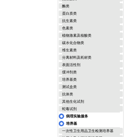
酶类
蛋白质类
抗生素类
色素类
植物激素及核酸类
碳水化合物类
维生素类
分离材料及耗材类
表面活性剂
缓冲剂类
培养基类
测试盒类
抗体类
其他生化试剂
蛇毒试剂
病理实验服务
培养基
一次性卫生用品卫生检测培养基