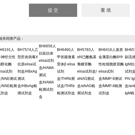
关同类产品：
BH6656人
H6191人
BH7574人乙
BH6460人
BH5783人
BH6416人基质
BH6
抗鼠抗体
非神经元性
型肝炎病毒X
甲状腺激素
αN已酰氨基
金属蛋白酶8/中
副流
elisa试剂
烯醇化酶
抗原elisa试
受体β elisa
葡糖苷酶
性粒细胞胶原酶
IgM抗
盒/HAMA
lisa试剂
剂盒/HBxAg
试剂
elisa试剂盒/
elisa试剂
试剂盒/
测试
盒/NNE测试
测试
盒/THRb测
αNAG测试
盒/MMP-8测试
PIV 
盒/HAMA
盒/NNE检测
盒/HBxAg检
试盒/THRb
盒/αNAG检
盒/MMP-8检测
盒/ant
检测试剂
试剂盒
测试剂盒
检测试剂盒
测试剂盒
试剂盒
IgM检
盒