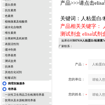
产品>>>请点击elis
蛋白质类
抗生素类
色素类
关键词：人粘蛋白/粘
植物激素及核酸类
产品相关关键字：
碳水化合物类
测试剂盒
elisa试剂
维生素类
分离材料及耗材类
如果你对
BH7634人粘蛋白/粘液素7
表面活性剂
厂家联系：
缓冲剂类
培养基类
测试盒类
产品：
抗体类
其他生化试剂
蛇毒试剂
您的单位：
病理实验服务
培养基
您的姓名：
一次性卫生用品卫生检测培养基
饮用水及水源检测培养基