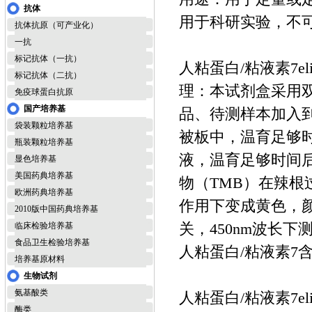
抗体
用于科研实验，不
抗体抗原（可产业化）
一抗
标记抗体（一抗）
人粘蛋白/粘液素7el
标记抗体（二抗）
理：本试剂盒采用双
免疫球蛋白抗原
国产培养基
品、待测样本加入到
袋装颗粒培养基
被板中，温育足够
瓶装颗粒培养基
液，温育足够时间
显色培养基
美国药典培养基
物（TMB）在辣根
欧洲药典培养基
作用下变成黄色，颜
2010版中国药典培养基
关，450nm波长
临床检验培养基
食品卫生检验培养基
人粘蛋白/粘液素7
培养基原材料
生物试剂
氨基酸类
人粘蛋白/粘液素7e
酶类