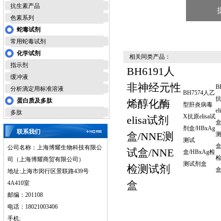
抗生素产品
色素系列
蛇毒试剂
常用蛇毒试剂
化学试剂
相关同类产品：
指示剂
BH6191人
缓冲液
非神经元性
B
分析滴定用标准溶液
BH7574人乙
蛋白质及多肽
烯醇化酶
型肝炎病毒
e
多肽
X抗原elisa试
elisa试剂
盒
剂盒/HBxAg
联系我们
盒/NNE测
测试
盒
公司名称：上海博耀生物科技有限公
试盒/NNE
盒/HBxAg检
司（上海博耀商贸有限公司）
测试剂盒
检测试剂
地址:上海市闵行区景联路439号
盒
4A410室
邮编：201108
电话：18021003406
手机: