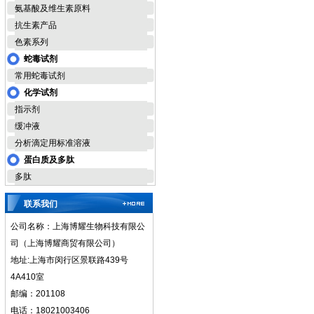
氨基酸及维生素原料
抗生素产品
色素系列
蛇毒试剂
常用蛇毒试剂
化学试剂
指示剂
缓冲液
分析滴定用标准溶液
蛋白质及多肽
多肽
联系我们
公司名称：上海博耀生物科技有限公
司（上海博耀商贸有限公司）
地址:上海市闵行区景联路439号
4A410室
邮编：201108
电话：18021003406