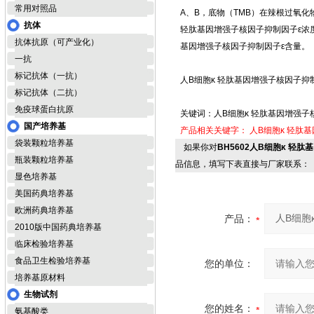
常用对照品
A、B，底物（TMB）在辣根过氧
抗体
轻肽基因增强子核因子抑制因子ε浓度
抗体抗原（可产业化）
基因增强子核因子抑制因子ε含量。
一抗
标记抗体（一抗）
人B细胞κ 轻肽基因增强子核因子抑制因子
标记抗体（二抗）
免疫球蛋白抗原
关键词：人B细胞κ 轻肽基因增强子核因
国产培养基
产品相关关键字：
人B细胞κ 轻肽基
袋装颗粒培养基
如果你对
BH5602人B细胞κ 轻肽基
瓶装颗粒培养基
品信息，填写下表直接与厂家联系：
显色培养基
美国药典培养基
欧洲药典培养基
产品：
2010版中国药典培养基
临床检验培养基
食品卫生检验培养基
您的单位：
培养基原材料
生物试剂
您的姓名：
氨基酸类