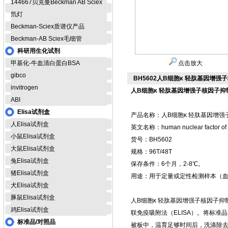
144667贝克曼Beckman AB Sciex
氘灯
Beckman-Sciex质谱仪产品
Beckman-AB Sciex毛细管
科研用生化试剂
甲基化-牛血清白蛋白BSA
点击放大
gibco
BH5602人B细胞κ 轻肽基因增强子核
invitrogen
人B细胞κ 轻肽基因增强子核因子抑制
ABI
Elisa试剂盒
产品名称：人B细胞κ 轻肽基因增强子核
人Elisa试剂盒
英文名称：human nuclear factor of kapp
小鼠Elisa试剂盒
货号：BH5602
大鼠Elisa试剂盒
规格：96T/48T
兔Elisa试剂盒
保存条件：6个月，2-8℃。
猪Elisa试剂盒
用途：用于定量或定性检测样本（
犬Elisa试剂盒
豚鼠Elisa试剂盒
人B细胞κ 轻肽基因增强子核因子抑制因
鸡Elisa试剂盒
联免疫吸附法（ELISA）。将标准
标准品/对照品
被板中，温育足够时间后，洗涤除