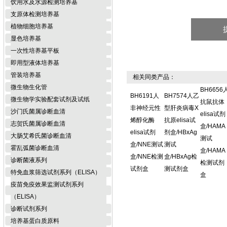
饮用水及水源检测培养基
支原体检测培养基
植物细胞培养基
显色培养基
一次性培养基平板
即用型液体培养基
管装培养基
相关同类产品：
微生物生化管
BH6656
BH6191人
BH7574人乙
微生物学实验配套试剂及试纸
抗鼠抗体
非神经元性
型肝炎病毒X
沙门氏菌属诊断血清
elisa试剂
烯醇化酶
抗原elisa试
志贺氏菌属诊断血清
盒/HAMA
elisa试剂
剂盒/HBxAg
大肠艾希氏菌诊断血清
测试
盒/NNE测试
测试
霍乱弧菌诊断血清
盒/HAMA
盒/NNE检测
盒/HBxAg检
诊断菌液系列
检测试剂
试剂盒
测试剂盒
特免血浆筛选试剂系列（ELISA）
盒
疫苗免疫效果监测试剂系列
（ELISA）
诊断试剂系列
培养基蛋白质原料