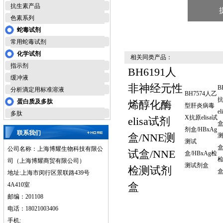
抗生素产品
色素系列
蛇毒试剂
常用蛇毒试剂
化学试剂
相关同类产品：
指示剂
BH6191人
缓冲液
非神经元性
B
分析滴定用标准溶液
BH7574人乙
蛋白质及多肽
烯醇化酶
型肝炎病毒
e
多肽
X抗原elisa试
elisa试剂
盒
剂盒/HBxAg
联系我们
盒/NNE测
测试
盒
公司名称：上海博耀生物科技有限公
试盒/NNE
盒/HBxAg检
司（上海博耀商贸有限公司）
测试剂盒
检测试剂
地址:上海市闵行区景联路439号
盒
4A410室
邮编：201108
电话：18021003406
手机: