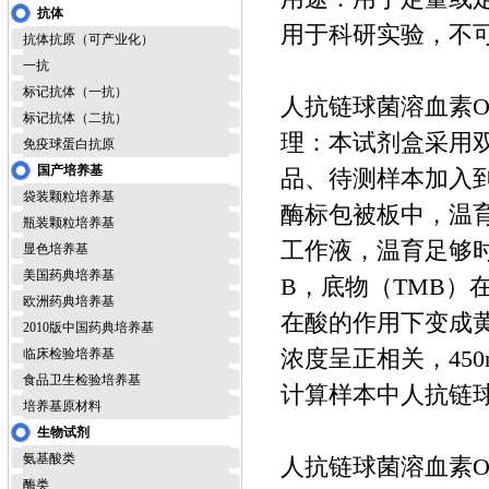
抗体
用于科研实验，不
抗体抗原（可产业化）
一抗
标记抗体（一抗）
人抗链球菌溶血素O抗
标记抗体（二抗）
理：本试剂盒采用双
免疫球蛋白抗原
国产培养基
品、待测样本加入
袋装颗粒培养基
酶标包被板中，温
瓶装颗粒培养基
工作液，温育足够
显色培养基
美国药典培养基
B，底物（TMB）
欧洲药典培养基
在酸的作用下变成
2010版中国药典培养基
浓度呈正相关，45
临床检验培养基
食品卫生检验培养基
计算样本中人抗链
培养基原材料
生物试剂
氨基酸类
人抗链球菌溶血素O抗
酶类