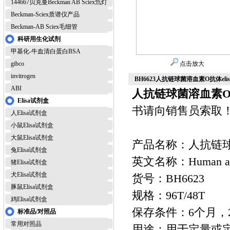
144667贝克曼Beckman AB Sciex氘灯
Beckman-Sciex质谱仪产品
Beckman-AB Sciex毛细管
科研用生化试剂
甲基化-牛血清白蛋白BSA
gibco
点击放大
invitrogen
BH6623人抗链球菌溶血素O抗体eli
ABI
人抗链球菌溶血素O抗
Elisa试剂盒
书请向销售员索取
人Elisa试剂盒
小鼠Elisa试剂盒
大鼠Elisa试剂盒
产品名称：人抗链球菌
兔Elisa试剂盒
英文名称：Human anti-s
猪Elisa试剂盒
犬Elisa试剂盒
货号：BH6623
豚鼠Elisa试剂盒
规格：96T/48T
鸡Elisa试剂盒
保存条件：6个月，2
标准品/对照品
常用对照品
用途：用于定量或