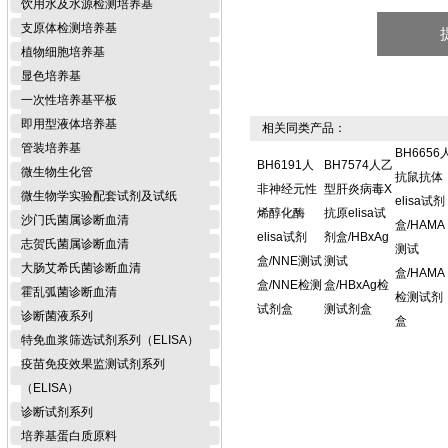
饮用水及水源检测培养基
支原体检测培养基
植物细胞培养基
显色培养基
一次性培养基平板
即用型液体培养基
相关同类产品：
管装培养基
BH6656
BH6191人
BH7574人乙
微生物生化管
抗鼠抗体
非神经元性
型肝炎病毒X
微生物学实验配套试剂及试纸
elisa试剂
烯醇化酶
抗原elisa试
沙门氏菌属诊断血清
盒/HAMA
elisa试剂
剂盒/HBxAg
志贺氏菌属诊断血清
测试
盒/NNE测试
测试
大肠艾希氏菌诊断血清
盒/HAMA
盒/NNE检测
盒/HBxAg检
霍乱弧菌诊断血清
检测试剂
试剂盒
测试剂盒
诊断菌液系列
盒
特免血浆筛选试剂系列（ELISA）
疫苗免疫效果监测试剂系列
（ELISA）
诊断试剂系列
培养基蛋白质原料