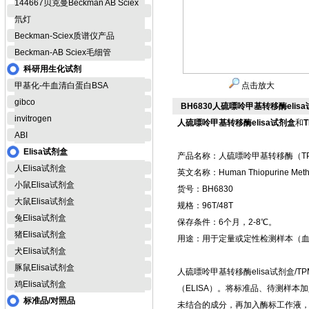
144667贝克曼Beckman AB Sciex
氘灯
Beckman-Sciex质谱仪产品
Beckman-AB Sciex毛细管
科研用生化试剂
甲基化-牛血清白蛋白BSA
点击放大
gibco
BH6830人硫嘌呤甲基转移酶elis
invitrogen
人硫嘌呤甲基转移酶elisa试剂盒
和
ABI
Elisa试剂盒
产品名称：人硫嘌呤甲基转移酶（TPMT
人Elisa试剂盒
英文名称：Human Thiopurine Methyl
小鼠Elisa试剂盒
货号：BH6830
大鼠Elisa试剂盒
规格：96T/48T
兔Elisa试剂盒
保存条件：6个月，2-8℃。
猪Elisa试剂盒
用途：用于定量或定性检测样本（
犬Elisa试剂盒
豚鼠Elisa试剂盒
人硫嘌呤甲基转移酶elisa试剂盒/
鸡Elisa试剂盒
（ELISA）。将标准品、待测样
标准品/对照品
未结合的成分，再加入酶标工作液，