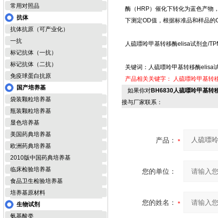
常用对照品
酶（HRP）催化下转化为蓝色产物
抗体
下测定OD值，根据标准品和样品的
抗体抗原（可产业化）
一抗
人硫嘌呤甲基转移酶elisa试剂盒/T
标记抗体（一抗）
标记抗体（二抗）
关键词：人硫嘌呤甲基转移酶elisa
免疫球蛋白抗原
产品相关关键字：
人硫嘌呤甲基转移酶
国产培养基
如果你对
BH6830人硫嘌呤甲基转移
袋装颗粒培养基
接与厂家联系：
瓶装颗粒培养基
显色培养基
美国药典培养基
产品：
欧洲药典培养基
2010版中国药典培养基
临床检验培养基
您的单位：
食品卫生检验培养基
培养基原材料
您的姓名：
生物试剂
氨基酸类