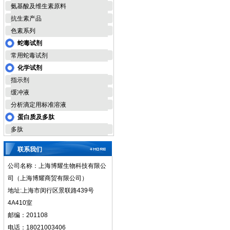
氨基酸及维生素原料
抗生素产品
色素系列
蛇毒试剂
常用蛇毒试剂
化学试剂
指示剂
缓冲液
分析滴定用标准溶液
蛋白质及多肽
多肽
联系我们
公司名称：上海博耀生物科技有限公
司（上海博耀商贸有限公司）
地址:上海市闵行区景联路439号
4A410室
邮编：201108
电话：18021003406