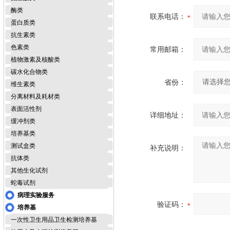
酶类
联系电话：
蛋白质类
抗生素类
色素类
常用邮箱：
植物激素及核酸类
碳水化合物类
省份：
维生素类
分离材料及耗材类
表面活性剂
详细地址：
缓冲剂类
培养基类
测试盒类
补充说明：
抗体类
其他生化试剂
蛇毒试剂
病理实验服务
验证码：
培养基
一次性卫生用品卫生检测培养基