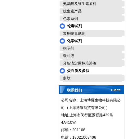
氨基酸及维生素原料
抗生素产品
色素系列
蛇毒试剂
常用蛇毒试剂
化学试剂
指示剂
缓冲液
分析滴定用标准溶液
蛋白质及多肽
多肽
联系我们
公司名称：上海博耀生物科技有限公
司（上海博耀商贸有限公司）
地址:上海市闵行区景联路439号
4A410室
邮编：201108
电话：18021003406