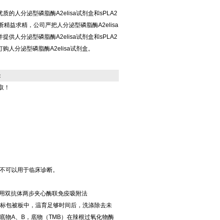
的人分泌型磷脂酶A2elisa试剂盒和sPLA2
断精益求精，公司严把人分泌型磷脂酶A2elisa
供人分泌型磷脂酶A2elisa试剂盒和sPLA2
人分泌型磷脂酶A2elisa试剂盒。
：
取！
不可以用于临床诊断。
剂盒采用双抗体两步夹心酶联免疫吸附法
酶标包被板中，温育足够时间后，洗涤除去未
物A、B，底物（TMB）在辣根过氧化物酶