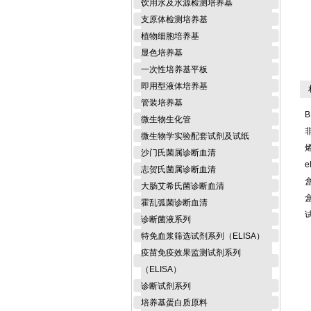
饮用水及水源检测培养基
支原体检测培养基
植物细胞培养基
显色培养基
一次性培养基平板
即用型液体培养基
相
管装培养基
B
微生物生化管
微生物学实验配套试剂及试纸
沙门氏菌属诊断血清
e
志贺氏菌属诊断血清
大肠艾希氏菌诊断血清
霍乱弧菌诊断血清
诊断菌液系列
特免血浆筛选试剂系列（ELISA）
疫苗免疫效果监测试剂系列
（ELISA）
诊断试剂系列
培养基蛋白质原料