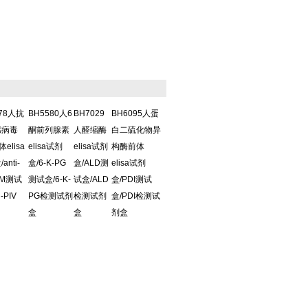
578人抗
BH5580人6
BH7029
BH6095人蛋
感病毒
酮前列腺素
人醛缩酶
白二硫化物异
体elisa
elisa试剂
elisa试剂
构酶前体
anti-
盒/6-K-PG
盒/ALD测
elisa试剂
IgM测试
测试盒/6-K-
试盒/ALD
盒/PDI测试
i-PIV
PG检测试剂
检测试剂
盒/PDI检测试
盒
盒
剂盒