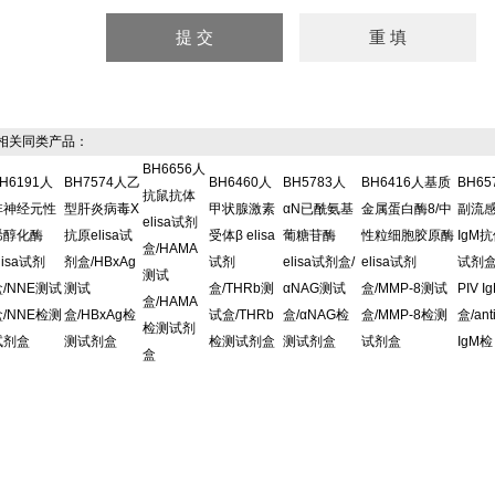
关同类产品：
BH6656人
H6191人
BH7574人乙
BH6460人
BH5783人
BH6416人基质
BH6
抗鼠抗体
非神经元性
型肝炎病毒X
甲状腺激素
αN已酰氨基
金属蛋白酶8/中
副流
elisa试剂
烯醇化酶
抗原elisa试
受体β elisa
葡糖苷酶
性粒细胞胶原酶
IgM抗
盒/HAMA
lisa试剂
剂盒/HBxAg
试剂
elisa试剂盒/
elisa试剂
试剂盒/
测试
盒/NNE测试
测试
盒/THRb测
αNAG测试
盒/MMP-8测试
PIV 
盒/HAMA
盒/NNE检测
盒/HBxAg检
试盒/THRb
盒/αNAG检
盒/MMP-8检测
盒/ant
检测试剂
试剂盒
测试剂盒
检测试剂盒
测试剂盒
试剂盒
IgM检
盒