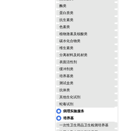
酶类
蛋白质类
抗生素类
色素类
植物激素及核酸类
碳水化合物类
维生素类
分离材料及耗材类
表面活性剂
缓冲剂类
培养基类
测试盒类
抗体类
其他生化试剂
蛇毒试剂
病理实验服务
培养基
一次性卫生用品卫生检测培养基