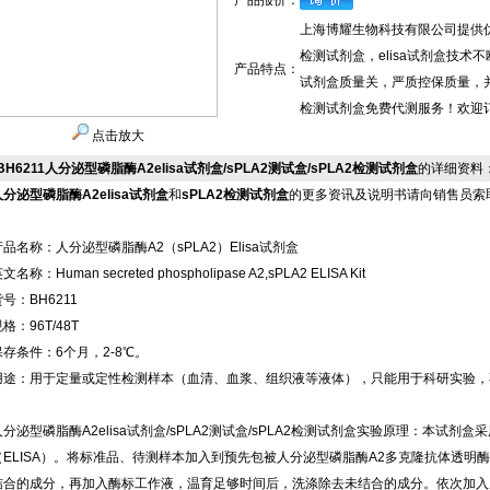
产品报价：
上海博耀生物科技有限公司提供优质
检测试剂盒，elisa试剂盒技术不
产品特点：
试剂盒质量关，严质控保质量，并提
检测试剂盒免费代测服务！欢迎订购
点击放大
BH6211人分泌型磷脂酶A2elisa试剂盒/sPLA2测试盒/sPLA2检测试剂盒
的详细资料
人分泌型磷脂酶A2elisa试剂盒
和
sPLA2检测试剂盒
的更多资讯及说明书请向销售员索
产品名称：人分泌型磷脂酶A2（sPLA2）Elisa试剂盒
文名称：Human secreted phospholipase A2,sPLA2 ELISA Kit
号：BH6211
格：96T/48T
保存条件：6个月，2-8℃。
用途：用于定量或定性检测样本（血清、血浆、组织液等液体），只能用于科研实验，
人分泌型磷脂酶A2elisa试剂盒/sPLA2测试盒/sPLA2检测试剂盒实验原理：本试
（ELISA）。将标准品、待测样本加入到预先包被人分泌型磷脂酶A2多克隆抗体透明
结合的成分，再加入酶标工作液，温育足够时间后，洗涤除去未结合的成分。依次加入底