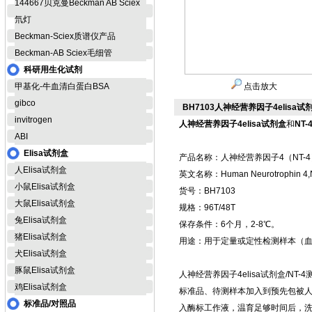
144667贝克曼Beckman AB Sciex
氘灯
Beckman-Sciex质谱仪产品
Beckman-AB Sciex毛细管
科研用生化试剂
甲基化-牛血清白蛋白BSA
点击放大
gibco
BH7103人神经营养因子4elisa试剂
invitrogen
人神经营养因子4elisa试剂盒
和
NT
ABI
Elisa试剂盒
产品名称：人神经营养因子4（NT-4）
人Elisa试剂盒
英文名称：Human Neurotrophin 4,NT
小鼠Elisa试剂盒
货号：BH7103
大鼠Elisa试剂盒
规格：96T/48T
兔Elisa试剂盒
保存条件：6个月，2-8℃。
猪Elisa试剂盒
用途：用于定量或定性检测样本（
犬Elisa试剂盒
豚鼠Elisa试剂盒
人神经营养因子4elisa试剂盒/N
鸡Elisa试剂盒
标准品、待测样本加入到预先包被人
标准品/对照品
入酶标工作液，温育足够时间后，洗