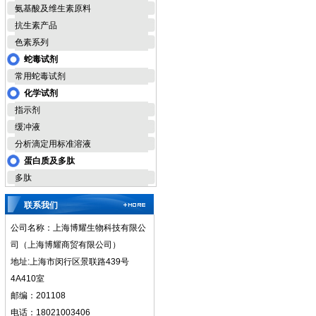
氨基酸及维生素原料
抗生素产品
色素系列
蛇毒试剂
常用蛇毒试剂
化学试剂
指示剂
缓冲液
分析滴定用标准溶液
蛋白质及多肽
多肽
联系我们
公司名称：上海博耀生物科技有限公
司（上海博耀商贸有限公司）
地址:上海市闵行区景联路439号
4A410室
邮编：201108
电话：18021003406