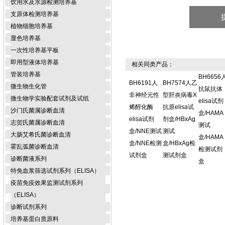
饮用水及水源检测培养基
支原体检测培养基
植物细胞培养基
显色培养基
一次性培养基平板
即用型液体培养基
相关同类产品：
管装培养基
BH6656
BH6191人
BH7574人乙
微生物生化管
抗鼠抗体
非神经元性
型肝炎病毒X
微生物学实验配套试剂及试纸
elisa试剂
烯醇化酶
抗原elisa试
沙门氏菌属诊断血清
盒/HAMA
elisa试剂
剂盒/HBxAg
志贺氏菌属诊断血清
测试
盒/NNE测试
测试
大肠艾希氏菌诊断血清
盒/HAMA
盒/NNE检测
盒/HBxAg检
霍乱弧菌诊断血清
检测试剂
试剂盒
测试剂盒
诊断菌液系列
盒
特免血浆筛选试剂系列（ELISA）
疫苗免疫效果监测试剂系列
（ELISA）
诊断试剂系列
培养基蛋白质原料