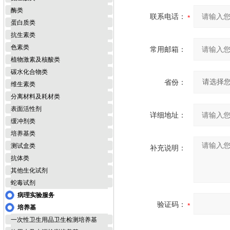
酶类
联系电话：
蛋白质类
抗生素类
色素类
常用邮箱：
植物激素及核酸类
碳水化合物类
省份：
维生素类
分离材料及耗材类
表面活性剂
详细地址：
缓冲剂类
培养基类
测试盒类
补充说明：
抗体类
其他生化试剂
蛇毒试剂
病理实验服务
验证码：
培养基
一次性卫生用品卫生检测培养基