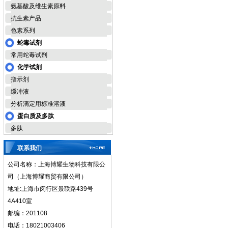
氨基酸及维生素原料
抗生素产品
色素系列
蛇毒试剂
常用蛇毒试剂
化学试剂
指示剂
缓冲液
分析滴定用标准溶液
蛋白质及多肽
多肽
联系我们
公司名称：上海博耀生物科技有限公
司（上海博耀商贸有限公司）
地址:上海市闵行区景联路439号
4A410室
邮编：201108
电话：18021003406