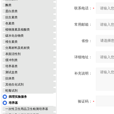
酶类
联系电话：
蛋白质类
抗生素类
色素类
常用邮箱：
植物激素及核酸类
碳水化合物类
省份：
维生素类
分离材料及耗材类
表面活性剂
详细地址：
缓冲剂类
培养基类
测试盒类
补充说明：
抗体类
其他生化试剂
蛇毒试剂
病理实验服务
验证码：
培养基
一次性卫生用品卫生检测培养基