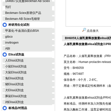
144667贝克曼Beckman AB Sciex
氘灯
Beckman-Sciex质谱仪产品
Beckman-AB Sciex毛细管
科研用生化试剂
甲基化-牛血清白蛋白BSA
点击放大
gibco
BH6059人催乳素释放激素elisa
invitrogen
人催乳素释放激素elisa试剂盒
和
P
ABI
Elisa试剂盒
产品名称：人催乳素释放激素（PRH）
人Elisa试剂盒
英文名称：Human prolactin-releas
小鼠Elisa试剂盒
货号：BH6059
大鼠Elisa试剂盒
规格：96T/48T
兔Elisa试剂盒
保存条件：6个月，2-8℃。
猪Elisa试剂盒
用途：用于定量或定性检测样本（
犬Elisa试剂盒
豚鼠Elisa试剂盒
人催乳素释放激素elisa试剂盒/P
鸡Elisa试剂盒
将标准品、待测样本加入到预先包
标准品/对照品
再加入酶标工作液，温育足够时间后