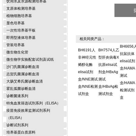
饮用水及水源检测培养基
支原体检测培养基
植物细胞培养基
显色培养基
一次性培养基平板
即用型液体培养基
相关同类产品：
管装培养基
BH6656
BH6191人
BH7574人乙
微生物生化管
抗鼠抗体
非神经元性
型肝炎病毒X
微生物学实验配套试剂及试纸
elisa试剂
烯醇化酶
抗原elisa试
沙门氏菌属诊断血清
盒/HAMA
elisa试剂
剂盒/HBxAg
志贺氏菌属诊断血清
测试
盒/NNE测试
测试
大肠艾希氏菌诊断血清
盒/HAMA
盒/NNE检测
盒/HBxAg检
霍乱弧菌诊断血清
检测试剂
试剂盒
测试剂盒
诊断菌液系列
盒
特免血浆筛选试剂系列（ELISA）
疫苗免疫效果监测试剂系列
（ELISA）
诊断试剂系列
培养基蛋白质原料