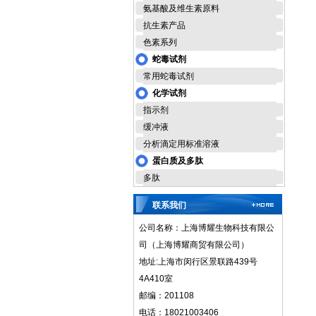
氨基酸及维生素原料
抗生素产品
色素系列
蛇毒试剂
常用蛇毒试剂
化学试剂
指示剂
缓冲液
分析滴定用标准溶液
蛋白质及多肽
多肽
联系我们
公司名称：上海博耀生物科技有限公
司（上海博耀商贸有限公司）
地址:上海市闵行区景联路439号
4A410室
邮编：201108
电话：18021003406