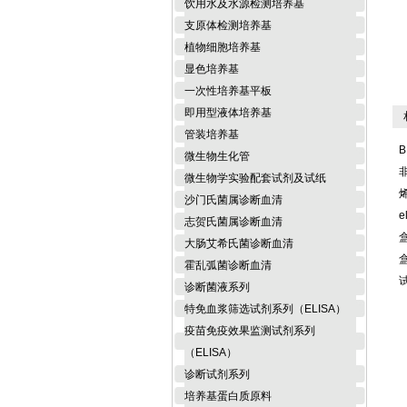
饮用水及水源检测培养基
支原体检测培养基
植物细胞培养基
显色培养基
一次性培养基平板
即用型液体培养基
相
管装培养基
B
微生物生化管
微生物学实验配套试剂及试纸
沙门氏菌属诊断血清
e
志贺氏菌属诊断血清
大肠艾希氏菌诊断血清
霍乱弧菌诊断血清
诊断菌液系列
特免血浆筛选试剂系列（ELISA）
疫苗免疫效果监测试剂系列
（ELISA）
诊断试剂系列
培养基蛋白质原料