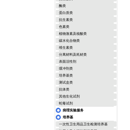
酶类
蛋白质类
抗生素类
色素类
植物激素及核酸类
碳水化合物类
维生素类
分离材料及耗材类
表面活性剂
缓冲剂类
培养基类
测试盒类
抗体类
其他生化试剂
蛇毒试剂
病理实验服务
培养基
一次性卫生用品卫生检测培养基