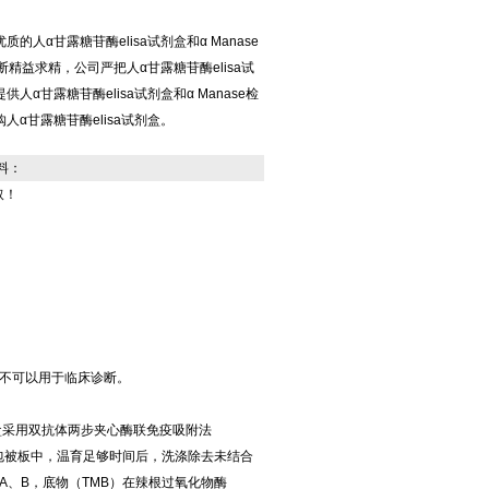
人α甘露糖苷酶elisa试剂盒和α Manase
断精益求精，公司严把人α甘露糖苷酶elisa试
α甘露糖苷酶elisa试剂盒和α Manase检
α甘露糖苷酶elisa试剂盒。
料：
取！
不可以用于临床诊断。
本试剂盒采用双抗体两步夹心酶联免疫吸附法
标包被板中，温育足够时间后，洗涤除去未结合
、B，底物（TMB）在辣根过氧化物酶