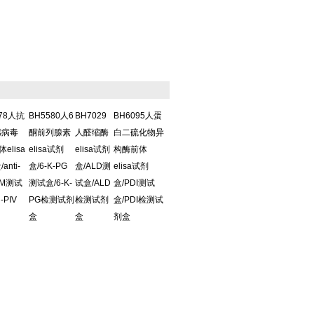
578人抗
BH5580人6
BH7029
BH6095人蛋
感病毒
酮前列腺素
人醛缩酶
白二硫化物异
体elisa
elisa试剂
elisa试剂
构酶前体
anti-
盒/6-K-PG
盒/ALD测
elisa试剂
IgM测试
测试盒/6-K-
试盒/ALD
盒/PDI测试
i-PIV
PG检测试剂
检测试剂
盒/PDI检测试
盒
盒
剂盒