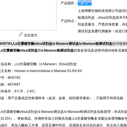
产品报价：
上海博耀生物科技有限公司提供优质的
检测试剂盒，elisa试剂盒技术不
产品特点：
剂盒质量关，严质控保质量，并提供人
测试剂盒免费代测服务！欢迎订购人
点击放大
BH5793人α甘露糖苷酶elisa试剂盒/α Manase测试盒/α Manase检测试剂盒
的详细资
人α甘露糖苷酶elisa试剂盒
和
α Manase检测试剂盒
的更多资讯及说明书请向销售员索
产品名称：人α甘露糖苷酶（α Manase）Elisa试剂盒
文名称：Human α mannosidase,α Manase ELISA Kit
号：BH5793
格：96T/48T
保存条件：6个月，2-8℃。
用途：用于定量或定性检测样本（血清、血浆、组织液等液体），只能用于科研实验，
人α甘露糖苷酶elisa试剂盒/α Manase测试盒/α Manase检测试剂盒实验原理：
（ELISA）。将标准品、待测样本加入到预先包被人α甘露糖苷酶多克隆抗体透明酶
的成分，再加入酶标工作液，温育足够时间后，洗涤除去未结合的成分。依次加入底物A