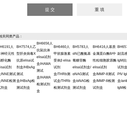
关同类产品：
BH6656人
H6191人
BH7574人乙
BH6460人
BH5783人
BH6416人基质
BH6
抗鼠抗体
非神经元性
型肝炎病毒X
甲状腺激素
αN已酰氨基
金属蛋白酶8/中
副流
elisa试剂
烯醇化酶
抗原elisa试
受体β elisa
葡糖苷酶
性粒细胞胶原酶
IgM抗
盒/HAMA
lisa试剂
剂盒/HBxAg
试剂
elisa试剂盒/
elisa试剂
试剂盒/
测试
盒/NNE测试
测试
盒/THRb测
αNAG测试
盒/MMP-8测试
PIV 
盒/HAMA
盒/NNE检测
盒/HBxAg检
试盒/THRb
盒/αNAG检
盒/MMP-8检测
盒/ant
检测试剂
试剂盒
测试剂盒
检测试剂盒
测试剂盒
试剂盒
IgM检
盒