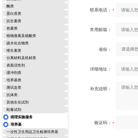
酶类
联系电话：
蛋白质类
抗生素类
色素类
常用邮箱：
植物激素及核酸类
碳水化合物类
省份：
维生素类
分离材料及耗材类
表面活性剂
详细地址：
缓冲剂类
培养基类
测试盒类
补充说明：
抗体类
其他生化试剂
蛇毒试剂
病理实验服务
验证码：
培养基
一次性卫生用品卫生检测培养基