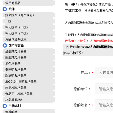
常用对照品
酶（HRP）催化下转化为蓝色产物
抗体
下测定OD值，根据标准品和样品的
抗体抗原（可产业化）
一抗
人肉毒碱脂酰转移酶elisa试剂盒/C
标记抗体（一抗）
标记抗体（二抗）
关键词：人肉毒碱脂酰转移酶elisa
免疫球蛋白抗原
产品相关关键字：
人肉毒碱脂酰转移酶
国产培养基
如果你对
BH7052人肉毒碱脂酰转移
袋装颗粒培养基
接与厂家联系：
瓶装颗粒培养基
显色培养基
美国药典培养基
产品：
欧洲药典培养基
2010版中国药典培养基
临床检验培养基
您的单位：
食品卫生检验培养基
培养基原材料
您的姓名：
生物试剂
氨基酸类