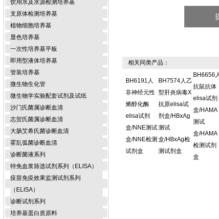
饮用水及水源检测培养基
支原体检测培养基
植物细胞培养基
显色培养基
一次性培养基平板
即用型液体培养基
相关同类产品：
管装培养基
BH6656
BH6191人
BH7574人乙
微生物生化管
抗鼠抗体
非神经元性
型肝炎病毒X
微生物学实验配套试剂及试纸
elisa试剂
烯醇化酶
抗原elisa试
沙门氏菌属诊断血清
盒/HAMA
elisa试剂
剂盒/HBxAg
志贺氏菌属诊断血清
测试
盒/NNE测试
测试
大肠艾希氏菌诊断血清
盒/HAMA
盒/NNE检测
盒/HBxAg检
霍乱弧菌诊断血清
检测试剂
试剂盒
测试剂盒
诊断菌液系列
盒
特免血浆筛选试剂系列（ELISA）
疫苗免疫效果监测试剂系列
（ELISA）
诊断试剂系列
培养基蛋白质原料