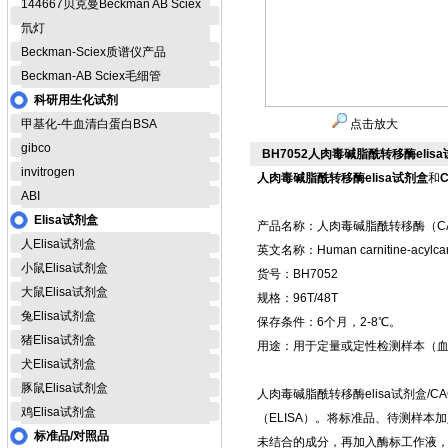
144667贝克曼Beckman AB Sciex
氘灯
Beckman-Sciex质谱仪产品
Beckman-AB Sciex毛细管
科研用生化试剂
甲基化-牛血清白蛋白BSA
点击放大
gibco
BH7052人肉毒碱脂酰转移酶elis
invitrogen
人肉毒碱脂酰转移酶elisa试剂盒
和
ABI
Elisa试剂盒
产品名称：人肉毒碱脂酰转移酶（CAC
人Elisa试剂盒
英文名称：Human carnitine-acylcarni
小鼠Elisa试剂盒
货号：BH7052
大鼠Elisa试剂盒
规格：96T/48T
兔Elisa试剂盒
保存条件：6个月，2-8℃。
猪Elisa试剂盒
用途：用于定量或定性检测样本（
犬Elisa试剂盒
豚鼠Elisa试剂盒
人肉毒碱脂酰转移酶elisa试剂盒
鸡Elisa试剂盒
（ELISA）。将标准品、待测样
标准品/对照品
未结合的成分，再加入酶标工作液，