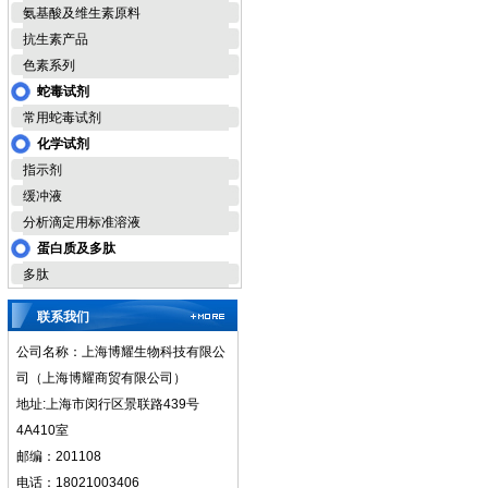
氨基酸及维生素原料
抗生素产品
色素系列
蛇毒试剂
常用蛇毒试剂
化学试剂
指示剂
缓冲液
分析滴定用标准溶液
蛋白质及多肽
多肽
联系我们
公司名称：上海博耀生物科技有限公
司（上海博耀商贸有限公司）
地址:上海市闵行区景联路439号
4A410室
邮编：201108
电话：18021003406