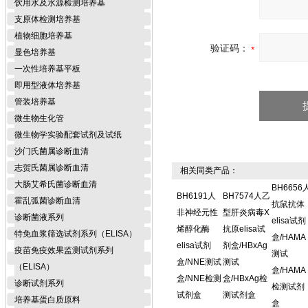
饮用水及水源检测培养基
支原体检测培养基
植物细胞培养基
验证码：
显色培养基
一次性培养基平板
即用型液体培养基
管装培养基
微生物生化管
微生物学实验配套试剂及试纸
沙门氏菌属诊断血清
志贺氏菌属诊断血清
相关同类产品：
大肠艾希氏菌诊断血清
BH6656
BH6191人
BH7574人乙
霍乱弧菌诊断血清
抗鼠抗体
非神经元性
型肝炎病毒X
诊断菌液系列
elisa试剂
烯醇化酶
抗原elisa试
特免血浆筛选试剂系列（ELISA）
盒/HAMA
elisa试剂
剂盒/HBxAg
疫苗免疫效果监测试剂系列
测试
盒/NNE测试
测试
（ELISA）
盒/HAMA
盒/NNE检测
盒/HBxAg检
诊断试剂系列
检测试剂
试剂盒
测试剂盒
培养基蛋白质原料
盒