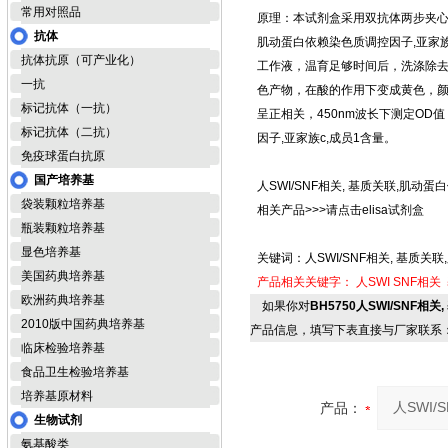
常用对照品
原理：本试剂盒采用双抗体两步夹心酶
抗体
肌动蛋白依赖染色质调控因子,亚家
抗体抗原（可产业化）
工作液，温育足够时间后，洗涤除去
一抗
色产物，在酸的作用下变成黄色，颜色的
标记抗体（一抗）
呈正相关，450nm波长下测定OD值
标记抗体（二抗）
因子,亚家族c,成员1含量。
免疫球蛋白抗原
国产培养基
人SWI/SNF相关, 基质关联,肌动蛋
袋装颗粒培养基
相关产品>>>请点击elisa试剂盒
瓶装颗粒培养基
显色培养基
关键词：人SWI/SNF相关, 基质关
美国药典培养基
产品相关关键字：
人SWI
SNF相关
欧洲药典培养基
如果你对
BH5750人SWI/SNF相
2010版中国药典培养基
产品信息，填写下表直接与厂家联系
临床检验培养基
食品卫生检验培养基
培养基原材料
产品：
生物试剂
氨基酸类