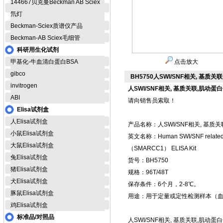
144667贝克曼Beckman AB Sciex
氘灯
Beckman-Sciex质谱仪产品
Beckman-AB Sciex毛细管
科研用生化试剂
甲基化-牛血清白蛋白BSA
点击放大
gibco
BH5750人SWI/SNF相关, 基质
invitrogen
人SWI/SNF相关, 基质关联,肌动蛋
ABI
请向销售员索取！
Elisa试剂盒
人Elisa试剂盒
产品名称：人SWI/SNF相关, 基质关
小鼠Elisa试剂盒
英文名称：Human SWI/SNF related, matr
大鼠Elisa试剂盒
（SMARCC1） ELISA Kit
兔Elisa试剂盒
货号：BH5750
猪Elisa试剂盒
规格：96T/48T
犬Elisa试剂盒
保存条件：6个月，2-8℃。
豚鼠Elisa试剂盒
用途：用于定量或定性检测样本（
鸡Elisa试剂盒
标准品/对照品
人SWI/SNF相关, 基质关联,肌动蛋