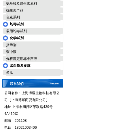
氨基酸及维生素原料
抗生素产品
色素系列
蛇毒试剂
常用蛇毒试剂
化学试剂
指示剂
缓冲液
分析滴定用标准溶液
蛋白质及多肽
多肽
联系我们
公司名称：上海博耀生物科技有限公
司（上海博耀商贸有限公司）
地址:上海市闵行区景联路439号
4A410室
邮编：201108
电话：18021003406