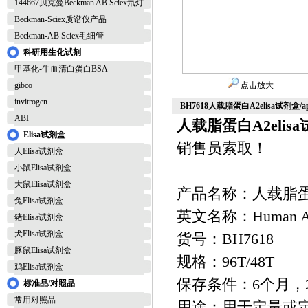
144667贝克曼Beckman AB Sciex氘灯
Beckman-Sciex质谱仪产品
Beckman-AB Sciex毛细管
科研用生化试剂
甲基化-牛血清白蛋白BSA
gibco
点击放大
invitrogen
BH7618人载脂蛋白A2elisa试剂盒/
ABI
人载脂蛋白A2elis
Elisa试剂盒
销售员索取！
人Elisa试剂盒
小鼠Elisa试剂盒
大鼠Elisa试剂盒
产品名称：人载脂蛋白A
兔Elisa试剂盒
英文名称：Human Apoli
猪Elisa试剂盒
犬Elisa试剂盒
货号：BH7618
豚鼠Elisa试剂盒
规格：96T/48T
鸡Elisa试剂盒
保存条件：6个月，2
标准品/对照品
常用对照品
用途：用于定量或