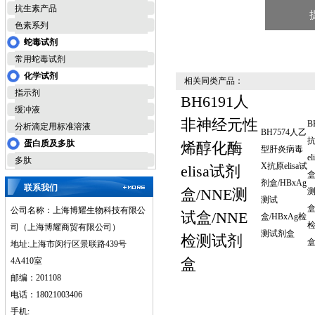
抗生素产品
色素系列
蛇毒试剂
常用蛇毒试剂
化学试剂
相关同类产品：
指示剂
BH6191人
缓冲液
非神经元性
B
分析滴定用标准溶液
BH7574人乙
蛋白质及多肽
烯醇化酶
型肝炎病毒
e
多肽
X抗原elisa试
elisa试剂
盒
剂盒/HBxAg
联系我们
盒/NNE测
测试
盒
公司名称：上海博耀生物科技有限公
试盒/NNE
盒/HBxAg检
司（上海博耀商贸有限公司）
测试剂盒
检测试剂
地址:上海市闵行区景联路439号
盒
4A410室
邮编：201108
电话：18021003406
手机: