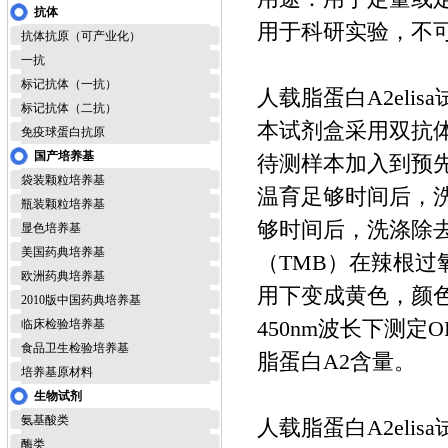
抗体
用于科研实验，不
抗体抗原（可产业化）
一抗
标记抗体（一抗）
人载脂蛋白A2elis
标记抗体（二抗）
本试剂盒采用双抗体
免疫球蛋白抗原
国产培养基
待测样本加入到预
袋装颗粒培养基
温育足够时间后，
瓶装颗粒培养基
够时间后，洗涤除
显色培养基
美国药典培养基
（TMB）在辣根过
欧洲药典培养基
用下变成黄色，颜
2010版中国药典培养基
450nm波长下测
临床检验培养基
食品卫生检验培养基
脂蛋白A2含量。
培养基原材料
生物试剂
氨基酸类
人载脂蛋白A2elis
酶类