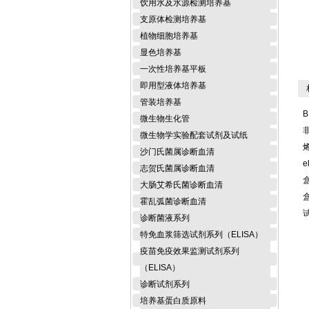
饮用水及水源检测培养基
支原体检测培养基
植物细胞培养基
显色培养基
一次性培养基平板
即用型液体培养基
相
管装培养基
B
微生物生化管
微生物学实验配套试剂及试纸
沙门氏菌属诊断血清
e
志贺氏菌属诊断血清
大肠艾希氏菌诊断血清
霍乱弧菌诊断血清
诊断菌液系列
特免血浆筛选试剂系列（ELISA）
疫苗免疫效果监测试剂系列
（ELISA）
诊断试剂系列
培养基蛋白质原料