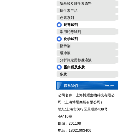
氨基酸及维生素原料
抗生素产品
色素系列
蛇毒试剂
常用蛇毒试剂
化学试剂
指示剂
缓冲液
分析滴定用标准溶液
蛋白质及多肽
多肽
联系我们
公司名称：上海博耀生物科技有限公
司（上海博耀商贸有限公司）
地址:上海市闵行区景联路439号
4A410室
邮编：201108
电话：18021003406