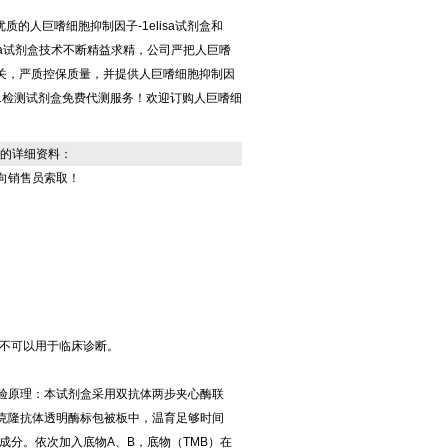
的人巨嗜细胞抑制因子-1elisa试剂盒和
elisa试剂盒技术不断精益求精，公司严把人巨嗜
质量关，严质控保质量，并提供人巨嗜细胞抑制因
/MIC-1检测试剂盒免费代测服务！欢迎订购人巨嗜细
的详细资料：
向销售员索取！
不可以用于临床诊断。
检测试剂盒实验原理：本试剂盒采用双抗体两步夹心酶联
多克隆抗体透明酶标包被板中，温育足够时间
分。依次加入底物A、B，底物（TMB）在