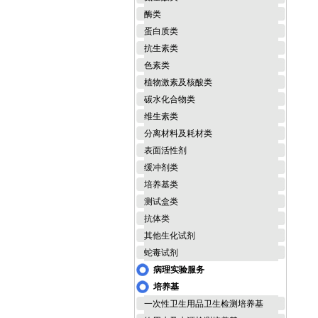
酶类
蛋白质类
抗生素类
色素类
植物激素及核酸类
碳水化合物类
维生素类
分离材料及耗材类
表面活性剂
缓冲剂类
培养基类
测试盒类
抗体类
其他生化试剂
蛇毒试剂
病理实验服务
培养基
一次性卫生用品卫生检测培养基