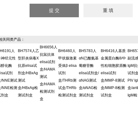
关同类产品：
BH6656人
H6191人
BH7574人乙
BH6460人
BH5783人
BH6416人基质
BH6
抗鼠抗体
非神经元性
型肝炎病毒X
甲状腺激素
αN已酰氨基
金属蛋白酶8/中
副流
elisa试剂
烯醇化酶
抗原elisa试
受体β elisa
葡糖苷酶
性粒细胞胶原酶
IgM抗
盒/HAMA
lisa试剂
剂盒/HBxAg
试剂
elisa试剂盒/
elisa试剂
试剂盒/
测试
盒/NNE测试
测试
盒/THRb测
αNAG测试
盒/MMP-8测试
PIV 
盒/HAMA
盒/NNE检测
盒/HBxAg检
试盒/THRb
盒/αNAG检
盒/MMP-8检测
盒/ant
检测试剂
试剂盒
测试剂盒
检测试剂盒
测试剂盒
试剂盒
IgM检
盒