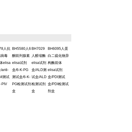
578人抗
BH5580人6
BH7029
BH6095人蛋
感病毒
酮前列腺素
人醛缩酶
白二硫化物异
体elisa
elisa试剂
elisa试剂
构酶前体
anti-
盒/6-K-PG
盒/ALD测
elisa试剂
IgM测试
测试盒/6-K-
试盒/ALD
盒/PDI测试
i-PIV
PG检测试剂
检测试剂
盒/PDI检测试
盒
盒
剂盒