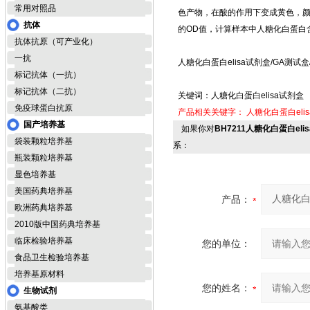
常用对照品
色产物，在酸的作用下变成黄色，颜
抗体
的OD值，计算样本中人糖化白蛋白
抗体抗原（可产业化）
一抗
人糖化白蛋白elisa试剂盒/GA测试
标记抗体（一抗）
标记抗体（二抗）
关键词：人糖化白蛋白elisa试剂盒
免疫球蛋白抗原
产品相关关键字：
人糖化白蛋白eli
国产培养基
如果你对
BH7211人糖化白蛋白el
袋装颗粒培养基
系：
瓶装颗粒培养基
显色培养基
美国药典培养基
产品：
欧洲药典培养基
2010版中国药典培养基
临床检验培养基
您的单位：
食品卫生检验培养基
培养基原材料
您的姓名：
生物试剂
氨基酸类