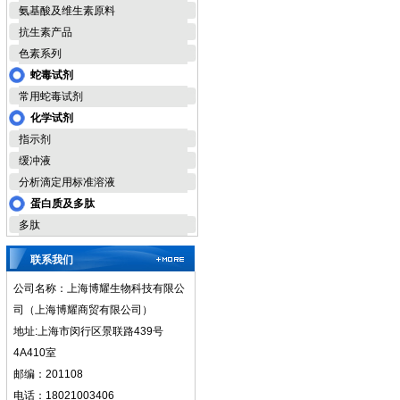
氨基酸及维生素原料
抗生素产品
色素系列
蛇毒试剂
常用蛇毒试剂
化学试剂
指示剂
缓冲液
分析滴定用标准溶液
蛋白质及多肽
多肽
联系我们
公司名称：上海博耀生物科技有限公
司（上海博耀商贸有限公司）
地址:上海市闵行区景联路439号
4A410室
邮编：201108
电话：18021003406