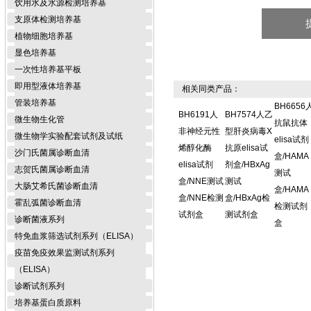
饮用水及水源检测培养基
支原体检测培养基
植物细胞培养基
显色培养基
一次性培养基平板
即用型液体培养基
相关同类产品：
管装培养基
BH6656
BH6191人
BH7574人乙
微生物生化管
抗鼠抗体
非神经元性
型肝炎病毒X
微生物学实验配套试剂及试纸
elisa试剂
烯醇化酶
抗原elisa试
沙门氏菌属诊断血清
盒/HAMA
elisa试剂
剂盒/HBxAg
志贺氏菌属诊断血清
测试
盒/NNE测试
测试
大肠艾希氏菌诊断血清
盒/HAMA
盒/NNE检测
盒/HBxAg检
霍乱弧菌诊断血清
检测试剂
试剂盒
测试剂盒
诊断菌液系列
盒
特免血浆筛选试剂系列（ELISA）
疫苗免疫效果监测试剂系列
（ELISA）
诊断试剂系列
培养基蛋白质原料