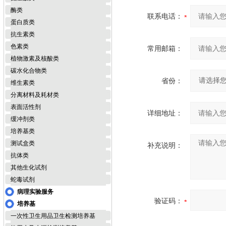
酶类
联系电话：
蛋白质类
抗生素类
色素类
常用邮箱：
植物激素及核酸类
碳水化合物类
省份：
维生素类
分离材料及耗材类
表面活性剂
详细地址：
缓冲剂类
培养基类
测试盒类
补充说明：
抗体类
其他生化试剂
蛇毒试剂
病理实验服务
验证码：
培养基
一次性卫生用品卫生检测培养基