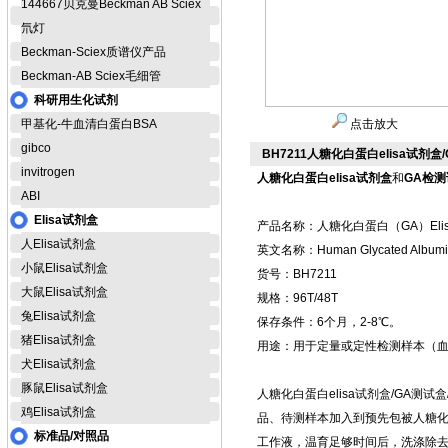
144667贝克曼Beckman AB Sciex
氘灯
Beckman-Sciex质谱仪产品
Beckman-AB Sciex毛细管
科研用生化试剂
甲基化-牛血清白蛋白BSA
点击放大
gibco
BH7211人糖化白蛋白elisa试剂
invitrogen
人糖化白蛋白elisa试剂盒
和
GA检
ABI
Elisa试剂盒
产品名称：人糖化白蛋白（GA）Eli
人Elisa试剂盒
英文名称：Human Glycated Albumin,
小鼠Elisa试剂盒
货号：BH7211
大鼠Elisa试剂盒
规格：96T/48T
兔Elisa试剂盒
保存条件：6个月，2-8℃。
猪Elisa试剂盒
用途：用于定量或定性检测样本（
犬Elisa试剂盒
豚鼠Elisa试剂盒
人糖化白蛋白elisa试剂盒/GA测
鸡Elisa试剂盒
品、待测样本加入到预先包被人糖
标准品/对照品
工作液，温育足够时间后，洗涤除去