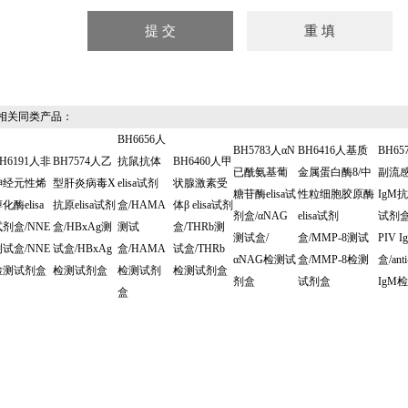
关同类产品：
BH6656人
BH5783人αN
BH6416人基质
BH65
H6191人非
BH7574人乙
抗鼠抗体
BH6460人甲
已酰氨基葡
金属蛋白酶8/中
副流
神经元性烯
型肝炎病毒X
elisa试剂
状腺激素受
糖苷酶elisa试
性粒细胞胶原酶
IgM抗体
化酶elisa
抗原elisa试剂
盒/HAMA
体β elisa试剂
剂盒/αNAG
elisa试剂
试剂盒/
试剂盒/NNE
盒/HBxAg测
测试
盒/THRb测
测试盒/
盒/MMP-8测试
PIV 
测试盒/NNE
试盒/HBxAg
盒/HAMA
试盒/THRb
αNAG检测试
盒/MMP-8检测
盒/ant
检测试剂盒
检测试剂盒
检测试剂
检测试剂盒
剂盒
试剂盒
IgM检
盒