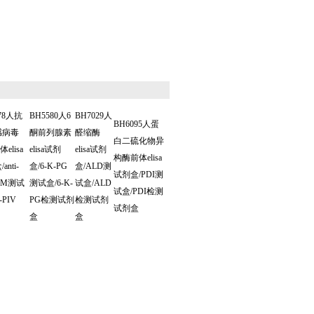
78人抗
BH5580人6
BH7029人
BH6095人蛋
感病毒
酮前列腺素
醛缩酶
白二硫化物异
elisa
elisa试剂
elisa试剂
构酶前体elisa
anti-
盒/6-K-PG
盒/ALD测
试剂盒/PDI测
IgM测试
测试盒/6-K-
试盒/ALD
试盒/PDI检测
i-PIV
PG检测试剂
检测试剂
试剂盒
盒
盒