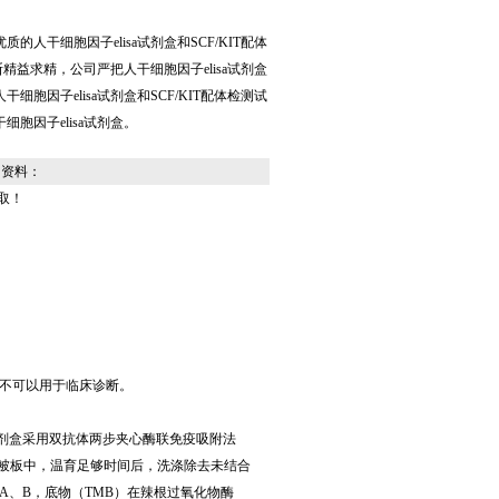
人干细胞因子elisa试剂盒和SCF/KIT配体
断精益求精，公司严把人干细胞因子elisa试剂盒
胞因子elisa试剂盒和SCF/KIT配体检测试
胞因子elisa试剂盒。
细资料：
取！
不可以用于临床诊断。
理：本试剂盒采用双抗体两步夹心酶联免疫吸附法
包被板中，温育足够时间后，洗涤除去未结合
、B，底物（TMB）在辣根过氧化物酶