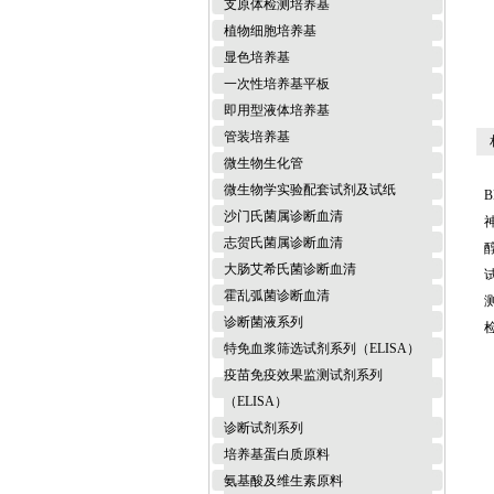
支原体检测培养基
植物细胞培养基
显色培养基
一次性培养基平板
即用型液体培养基
管装培养基
相
微生物生化管
微生物学实验配套试剂及试纸
B
沙门氏菌属诊断血清
志贺氏菌属诊断血清
醇
大肠艾希氏菌诊断血清
霍乱弧菌诊断血清
诊断菌液系列
特免血浆筛选试剂系列（ELISA）
疫苗免疫效果监测试剂系列
（ELISA）
诊断试剂系列
培养基蛋白质原料
氨基酸及维生素原料