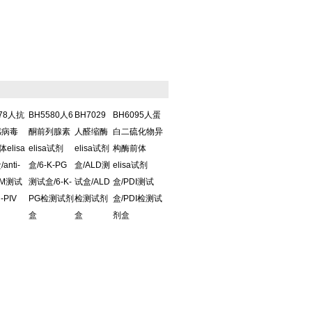
578人抗
BH5580人6
BH7029
BH6095人蛋
感病毒
酮前列腺素
人醛缩酶
白二硫化物异
体elisa
elisa试剂
elisa试剂
构酶前体
anti-
盒/6-K-PG
盒/ALD测
elisa试剂
IgM测试
测试盒/6-K-
试盒/ALD
盒/PDI测试
i-PIV
PG检测试剂
检测试剂
盒/PDI检测试
盒
盒
剂盒