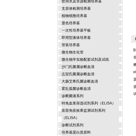
饮用水及水源检测培养基
支原体检测培养基
植物细胞培养基
显色培养基
一次性培养基平板
即用型液体培养基
相
管装培养基
B
微生物生化管
微生物学实验配套试剂及试纸
沙门氏菌属诊断血清
e
志贺氏菌属诊断血清
大肠艾希氏菌诊断血清
霍乱弧菌诊断血清
诊断菌液系列
特免血浆筛选试剂系列（ELISA）
疫苗免疫效果监测试剂系列
（ELISA）
诊断试剂系列
培养基蛋白质原料