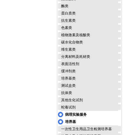
酶类
蛋白质类
抗生素类
色素类
植物激素及核酸类
碳水化合物类
维生素类
分离材料及耗材类
表面活性剂
缓冲剂类
培养基类
测试盒类
抗体类
其他生化试剂
蛇毒试剂
病理实验服务
培养基
一次性卫生用品卫生检测培养基