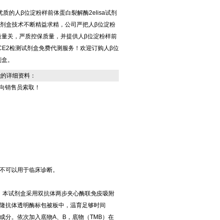
的人β位淀粉样前体蛋白裂解酶2elisa试剂
sa试剂盒技术不断精益求精，公司严把人β位淀粉
盒质量关，严质控保质量，并提供人β位淀粉样前
BACE2检测试剂盒免费代测服务！欢迎订购人β位
剂盒。
盒
的详细资料：
向销售员索取！
不可以用于临床诊断。
验原理：本试剂盒采用双抗体两步夹心酶联免疫吸附
克隆抗体透明酶标包被板中，温育足够时间
分。依次加入底物A、B，底物（TMB）在