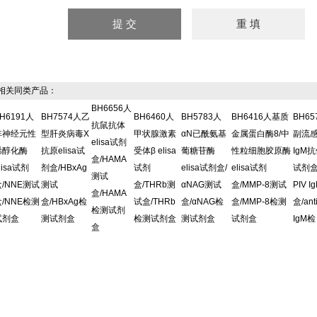
关同类产品：
BH6656人
H6191人
BH7574人乙
BH6460人
BH5783人
BH6416人基质
BH6
抗鼠抗体
非神经元性
型肝炎病毒X
甲状腺激素
αN已酰氨基
金属蛋白酶8/中
副流
elisa试剂
烯醇化酶
抗原elisa试
受体β elisa
葡糖苷酶
性粒细胞胶原酶
IgM抗
盒/HAMA
lisa试剂
剂盒/HBxAg
试剂
elisa试剂盒/
elisa试剂
试剂盒/
测试
盒/NNE测试
测试
盒/THRb测
αNAG测试
盒/MMP-8测试
PIV 
盒/HAMA
盒/NNE检测
盒/HBxAg检
试盒/THRb
盒/αNAG检
盒/MMP-8检测
盒/ant
检测试剂
试剂盒
测试剂盒
检测试剂盒
测试剂盒
试剂盒
IgM检
盒