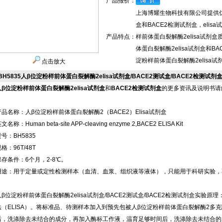
产品报价：
上海博耀生物科技有限公司提供优质
盒和BACE2检测试剂盒，eli
产品特点：
样前体蛋白裂解酶2elisa试剂
体蛋白裂解酶2elisa试剂盒和
淀粉样前体蛋白裂解酶2elisa试
点击放大
BH5835人β位淀粉样前体蛋白裂解酶2elisa试剂盒/BACE2测试盒/BACE2检测试剂
人β位淀粉样前体蛋白裂解酶2elisa试剂盒
和
BACE2检测试剂盒
的更多资讯及说明书请
产品名称：人β位淀粉样前体蛋白裂解酶2（BACE2）Elisa试剂盒
文名称：Human beta-site APP-cleaving enzyme 2,BACE2 ELISA Kit
号：BH5835
格：96T/48T
保存条件：6个月，2-8℃。
用途：用于定量或定性检测样本（血清、血浆、组织液等液体），只能用于科研实验，
人β位淀粉样前体蛋白裂解酶2elisa试剂盒/BACE2测试盒/BACE2检测试剂盒实
法（ELISA）。将标准品、待测样本加入到预先包被人β位淀粉样前体蛋白裂解酶2多
后，洗涤除去未结合的成分，再加入酶标工作液，温育足够时间后，洗涤除去未结合的成