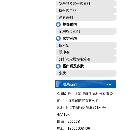
氨基酸及维生素原料
抗生素产品
色素系列
蛇毒试剂
常用蛇毒试剂
化学试剂
指示剂
缓冲液
分析滴定用标准溶液
蛋白质及多肽
多肽
联系我们
公司名称：上海博耀生物科技有限公
司（上海博耀商贸有限公司）
地址:上海市闵行区景联路439号
4A410室
邮编：201108
电话：18021003406