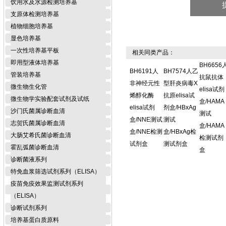
饮用水及水源检测培养基
支原体检测培养基
植物细胞培养基
显色培养基
一次性培养基平板
相关同类产品：
即用型液体培养基
BH6656
BH6191人
BH7574人乙
管装培养基
抗鼠抗体
非神经元性
型肝炎病毒X
微生物生化管
elisa试剂
烯醇化酶
抗原elisa试
微生物学实验配套试剂及试纸
盒/HAMA
elisa试剂
剂盒/HBxAg
沙门氏菌属诊断血清
测试
盒/NNE测试
测试
志贺氏菌属诊断血清
盒/HAMA
盒/NNE检测
盒/HBxAg检
大肠艾希氏菌诊断血清
检测试剂
试剂盒
测试剂盒
霍乱弧菌诊断血清
盒
诊断菌液系列
特免血浆筛选试剂系列（ELISA）
疫苗免疫效果监测试剂系列
（ELISA）
诊断试剂系列
培养基蛋白质原料