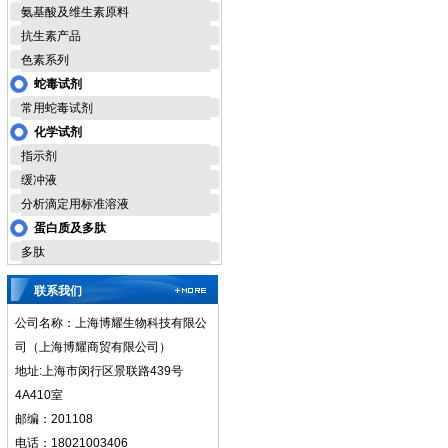
氨基酸及维生素原料
抗生素产品
色素系列
蛇毒试剂
常用蛇毒试剂
化学试剂
指示剂
缓冲液
分析滴定用标准溶液
蛋白质及多肽
多肽
联系我们
公司名称：上海博耀生物科技有限公
司（上海博耀商贸有限公司）
地址:上海市闵行区景联路439号
4A410室
邮编：201108
电话：18021003406