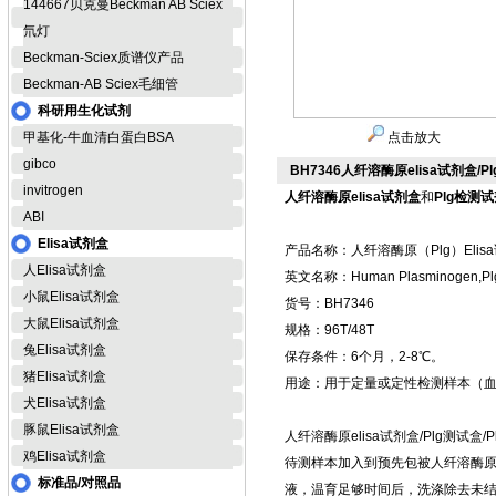
144667贝克曼Beckman AB Sciex
氘灯
Beckman-Sciex质谱仪产品
Beckman-AB Sciex毛细管
科研用生化试剂
甲基化-牛血清白蛋白BSA
点击放大
gibco
BH7346人纤溶酶原elisa试剂盒/P
invitrogen
人纤溶酶原elisa试剂盒
和
Plg检测
ABI
Elisa试剂盒
产品名称：人纤溶酶原（Plg）Elis
人Elisa试剂盒
英文名称：Human Plasminogen,Plg 
小鼠Elisa试剂盒
货号：BH7346
大鼠Elisa试剂盒
规格：96T/48T
兔Elisa试剂盒
保存条件：6个月，2-8℃。
猪Elisa试剂盒
用途：用于定量或定性检测样本（
犬Elisa试剂盒
豚鼠Elisa试剂盒
人纤溶酶原elisa试剂盒/Plg测
鸡Elisa试剂盒
待测样本加入到预先包被人纤溶酶
标准品/对照品
液，温育足够时间后，洗涤除去未结