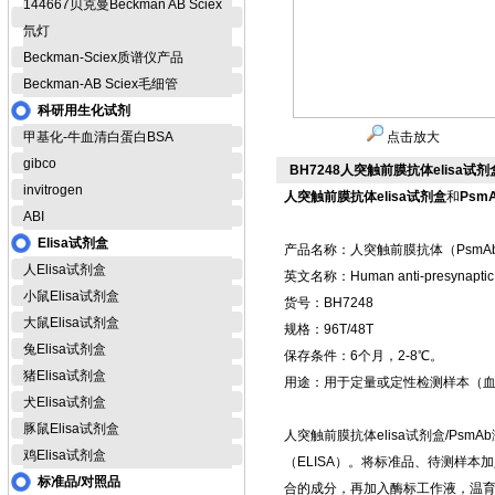
144667贝克曼Beckman AB Sciex
氘灯
Beckman-Sciex质谱仪产品
Beckman-AB Sciex毛细管
科研用生化试剂
甲基化-牛血清白蛋白BSA
点击放大
gibco
BH7248人突触前膜抗体elisa试剂
invitrogen
人突触前膜抗体elisa试剂盒
和
Psm
ABI
Elisa试剂盒
产品名称：人突触前膜抗体（PsmAb）
人Elisa试剂盒
英文名称：Human anti-presynaptic m
小鼠Elisa试剂盒
货号：BH7248
大鼠Elisa试剂盒
规格：96T/48T
兔Elisa试剂盒
保存条件：6个月，2-8℃。
猪Elisa试剂盒
用途：用于定量或定性检测样本（
犬Elisa试剂盒
豚鼠Elisa试剂盒
人突触前膜抗体elisa试剂盒/Ps
鸡Elisa试剂盒
（ELISA）。将标准品、待测样
标准品/对照品
合的成分，再加入酶标工作液，温育