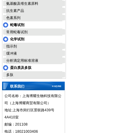
氨基酸及维生素原料
抗生素产品
色素系列
蛇毒试剂
常用蛇毒试剂
化学试剂
指示剂
缓冲液
分析滴定用标准溶液
蛋白质及多肽
多肽
联系我们
公司名称：上海博耀生物科技有限公
司（上海博耀商贸有限公司）
地址:上海市闵行区景联路439号
4A410室
邮编：201108
电话：18021003406