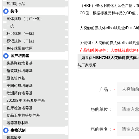
常用对照品
（HRP）催化下转化为蓝色产物，
抗体
OD值，根据标准品和样品的OD值
抗体抗原（可产业化）
一抗
人突触前膜抗体elisa试剂盒/PsmA
标记抗体（一抗）
标记抗体（二抗）
关键词：人突触前膜抗体elisa试剂
免疫球蛋白抗原
产品相关关键字：
人突触前膜抗体el
国产培养基
如果你对
BH7248人突触前膜抗体e
袋装颗粒培养基
与厂家联系：
瓶装颗粒培养基
显色培养基
美国药典培养基
产品：
欧洲药典培养基
2010版中国药典培养基
临床检验培养基
您的单位：
食品卫生检验培养基
培养基原材料
您的姓名：
生物试剂
氨基酸类