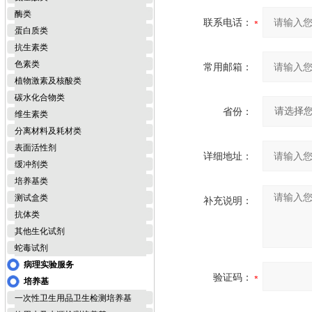
酶类
联系电话：
蛋白质类
抗生素类
色素类
常用邮箱：
植物激素及核酸类
碳水化合物类
省份：
维生素类
分离材料及耗材类
表面活性剂
详细地址：
缓冲剂类
培养基类
测试盒类
补充说明：
抗体类
其他生化试剂
蛇毒试剂
病理实验服务
验证码：
培养基
一次性卫生用品卫生检测培养基