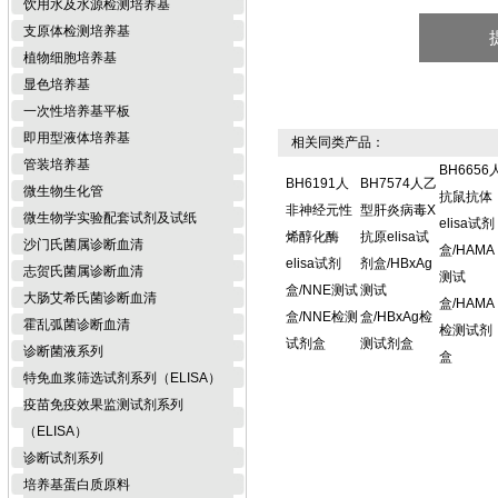
饮用水及水源检测培养基
支原体检测培养基
植物细胞培养基
显色培养基
一次性培养基平板
即用型液体培养基
相关同类产品：
管装培养基
BH6656
BH6191人
BH7574人乙
微生物生化管
抗鼠抗体
非神经元性
型肝炎病毒X
微生物学实验配套试剂及试纸
elisa试剂
烯醇化酶
抗原elisa试
沙门氏菌属诊断血清
盒/HAMA
elisa试剂
剂盒/HBxAg
志贺氏菌属诊断血清
测试
盒/NNE测试
测试
大肠艾希氏菌诊断血清
盒/HAMA
盒/NNE检测
盒/HBxAg检
霍乱弧菌诊断血清
检测试剂
试剂盒
测试剂盒
诊断菌液系列
盒
特免血浆筛选试剂系列（ELISA）
疫苗免疫效果监测试剂系列
（ELISA）
诊断试剂系列
培养基蛋白质原料