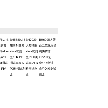
578人抗
BH5580人6
BH7029
BH6095人蛋
感病毒
酮前列腺素
人醛缩酶
白二硫化物异
体elisa
elisa试剂
elisa试剂
构酶前体
anti-
盒/6-K-PG
盒/ALD测
elisa试剂
IgM测试
测试盒/6-K-
试盒/ALD
盒/PDI测试
i-PIV
PG检测试剂
检测试剂
盒/PDI检测试
盒
盒
剂盒