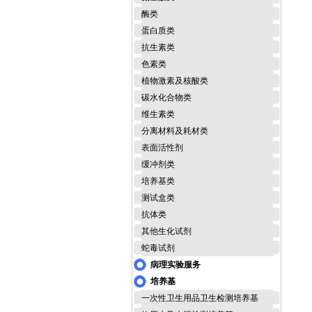
酶类
蛋白质类
抗生素类
色素类
植物激素及核酸类
碳水化合物类
维生素类
分离材料及耗材类
表面活性剂
缓冲剂类
培养基类
测试盒类
抗体类
其他生化试剂
蛇毒试剂
病理实验服务
培养基
一次性卫生用品卫生检测培养基