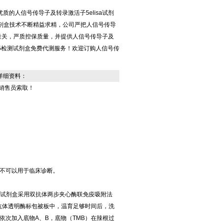
质的人信号传导子及转录激活子5elisa试剂
sa试剂盒技术不断精益求精，公司严把人信号传导
盒质量关，严质控保质量，并提供人信号传导子及
TAT5检测试剂盒免费代测服务！欢迎订购人信号传
。
详细资料：
销售员索取！
不可以用于临床诊断。
理：本试剂盒采用双抗体两步夹心酶联免疫吸附法
隆抗体透明酶标包被板中，温育足够时间后，洗
次加入底物A、B，底物（TMB）在辣根过