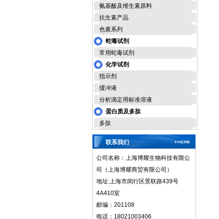
氨基酸及维生素原料
抗生素产品
色素系列
蛇毒试剂
常用蛇毒试剂
化学试剂
指示剂
缓冲液
分析滴定用标准溶液
蛋白质及多肽
多肽
联系我们
公司名称：上海博耀生物科技有限公
司（上海博耀商贸有限公司）
地址:上海市闵行区景联路439号
4A410室
邮编：201108
电话：18021003406