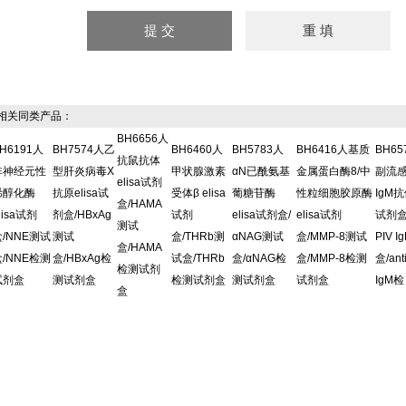
关同类产品：
BH6656人
H6191人
BH7574人乙
BH6460人
BH5783人
BH6416人基质
BH6
抗鼠抗体
非神经元性
型肝炎病毒X
甲状腺激素
αN已酰氨基
金属蛋白酶8/中
副流
elisa试剂
烯醇化酶
抗原elisa试
受体β elisa
葡糖苷酶
性粒细胞胶原酶
IgM抗
盒/HAMA
lisa试剂
剂盒/HBxAg
试剂
elisa试剂盒/
elisa试剂
试剂盒/
测试
盒/NNE测试
测试
盒/THRb测
αNAG测试
盒/MMP-8测试
PIV 
盒/HAMA
盒/NNE检测
盒/HBxAg检
试盒/THRb
盒/αNAG检
盒/MMP-8检测
盒/ant
检测试剂
试剂盒
测试剂盒
检测试剂盒
测试剂盒
试剂盒
IgM检
盒