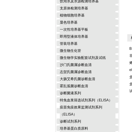
饮用水及水源检测培养基
支原体检测培养基
植物细胞培养基
显色培养基
一次性培养基平板
即用型液体培养基
相
管装培养基
B
微生物生化管
微生物学实验配套试剂及试纸
沙门氏菌属诊断血清
e
志贺氏菌属诊断血清
大肠艾希氏菌诊断血清
霍乱弧菌诊断血清
诊断菌液系列
特免血浆筛选试剂系列（ELISA）
疫苗免疫效果监测试剂系列
（ELISA）
诊断试剂系列
培养基蛋白质原料