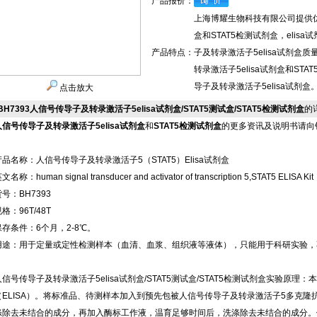
产品报价：
上海博耀生物科技有限公司提供优
盒和STAT5检测试剂盒，eli
产品特点：
子及转录激活子5elisa试剂
转录激活子5elisa试剂盒和S
导子及转录激活子5elisa试剂盒
点击放大
BH7393人信号传导子及转录激活子5elisa试剂盒/STAT5测试盒/STAT5检测试剂盒
的
人信号传导子及转录激活子5elisa试剂盒
和
STAT5检测试剂盒
的更多资讯及说明书请向
产品名称：人信号传导子及转录激活子5（STAT5）Elisa试剂盒
文名称：human signal transducer and activator of transcription 5,STAT5 ELISA Kit
号：BH7393
格：96T/48T
保存条件：6个月，2-8℃。
用途：用于定量或定性检测样本（血清、血浆、组织液等液体），只能用于科研实验，
人信号传导子及转录激活子5elisa试剂盒/STAT5测试盒/STAT5检测试剂盒实验原
（ELISA）。将标准品、待测样本加入到预先包被人信号传导子及转录激活子5多克
涤除去未结合的成分，再加入酶标工作液，温育足够时间后，洗涤除去未结合的成分。依