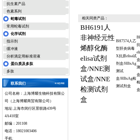
抗生素产品
色素系列
相关同类产品：
蛇毒试剂
BH6191人
常用蛇毒试剂
化学试剂
非神经元性
B
BH7574人乙
指示剂
烯醇化酶
型肝炎病毒
缓冲液
e
X抗原elisa试
分析滴定用标准溶液
elisa试剂
盒
剂盒/HBxAg
蛋白质及多肽
盒/NNE测
测试
多肽
盒
试盒/NNE
盒/HBxAg检
联系我们
测试剂盒
检测试剂
公司名称：上海博耀生物科技有限公
盒
司（上海博耀商贸有限公司）
地址:上海市闵行区景联路439号
4A410室
邮编：201108
电话：18021003406
手机: