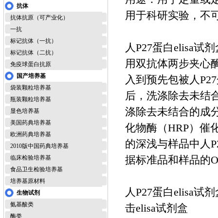
抗体
用于科研实验，不
抗体抗原（可产业化）
一抗
标记抗体（一抗）
人P27蛋白elisa
标记抗体（二抗）
用双抗体两步夹心酶
免疫球蛋白抗原
国产培养基
入到预先包被人P2
袋装颗粒培养基
后，洗涤除去未结
瓶装颗粒培养基
涤除去未结合的成分
显色培养基
美国药典培养基
化物酶（HRP）
欧洲药典培养基
的深浅与样品中人P
2010版中国药典培养基
据标准品和样品的O
临床检验培养基
食品卫生检验培养基
培养基原材料
人P27蛋白elisa
生物试剂
氨基酸类
击elisa试剂盒
酶类