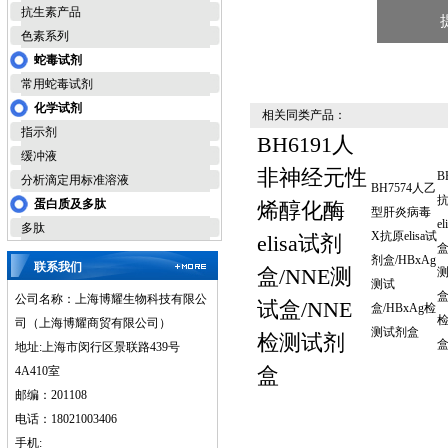
抗生素产品
色素系列
蛇毒试剂
常用蛇毒试剂
化学试剂
相关同类产品：
指示剂
BH6191人
缓冲液
非神经元性
B
分析滴定用标准溶液
BH7574人乙
蛋白质及多肽
烯醇化酶
型肝炎病毒
e
多肽
X抗原elisa试
elisa试剂
盒
剂盒/HBxAg
联系我们
盒/NNE测
测试
盒
公司名称：上海博耀生物科技有限公
试盒/NNE
盒/HBxAg检
司（上海博耀商贸有限公司）
测试剂盒
检测试剂
地址:上海市闵行区景联路439号
盒
4A410室
邮编：201108
电话：18021003406
手机: