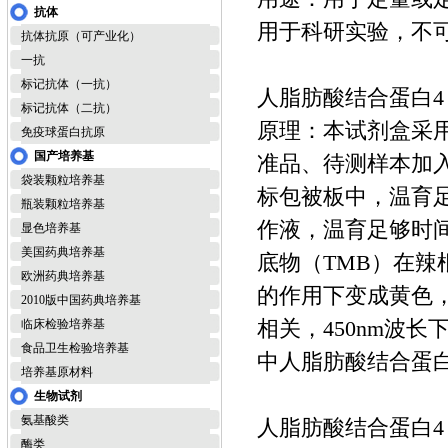
抗体
用于科研实验，不
抗体抗原（可产业化）
一抗
标记抗体（一抗）
人脂肪酸结合蛋白4 e
标记抗体（二抗）
原理：本试剂盒采用
免疫球蛋白抗原
国产培养基
准品、待测样本加入
袋装颗粒培养基
标包被板中，温育
瓶装颗粒培养基
作液，温育足够时
显色培养基
美国药典培养基
底物（TMB）在辣
欧洲药典培养基
的作用下变成黄色，
2010版中国药典培养基
相关，450nm波
临床检验培养基
食品卫生检验培养基
中人脂肪酸结合蛋白
培养基原材料
生物试剂
氨基酸类
人脂肪酸结合蛋白4 e
酶类