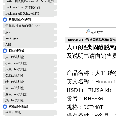
144667贝克曼Beckman AB Sciex氘灯
Beckman-Sciex质谱仪产品
Beckman-AB Sciex毛细管
科研用生化试剂
甲基化-牛血清白蛋白BSA
gibco
点击放大
invitrogen
BH5536人11β羟类固醇脱氢酶1型eli
ABI
人11β羟类固醇脱氢酶
Elisa试剂盒
及说明书请向销售
人Elisa试剂盒
小鼠Elisa试剂盒
大鼠Elisa试剂盒
产品名称：人11β羟类
兔Elisa试剂盒
英文名称：Human 11 bet
猪Elisa试剂盒
犬Elisa试剂盒
HSD1） ELISA kit
豚鼠Elisa试剂盒
货号：BH5536
鸡Elisa试剂盒
规格：96T/48T
标准品/对照品
常用对照品
保存条件：6个月，2