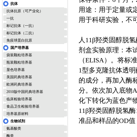
抗体
用途：用于定量或
抗体抗原（可产业化）
用于科研实验，不
一抗
标记抗体（一抗）
标记抗体（二抗）
人11β羟类固醇脱氢酶1
免疫球蛋白抗原
国产培养基
剂盒实验原理：本
袋装颗粒培养基
（ELISA）。将
瓶装颗粒培养基
1型多克隆抗体透
显色培养基
美国药典培养基
的成分，再加入酶
欧洲药典培养基
分。依次加入底物A
2010版中国药典培养基
化下转化为蓝色产
临床检验培养基
食品卫生检验培养基
11β羟类固醇脱氢酶
培养基原材料
准品和样品的OD值
生物试剂
氨基酸类
酶类