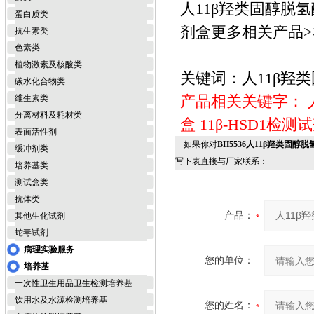
人11β羟类固醇脱氢酶1
蛋白质类
剂盒更多相关产品>>
抗生素类
色素类
植物激素及核酸类
关键词：人11β羟类固
碳水化合物类
产品相关关键字：
维生素类
分离材料及耗材类
盒
11β-HSD1检测
表面活性剂
如果你对
BH5536人11β羟类固醇脱氢
缓冲剂类
写下表直接与厂家联系：
培养基类
测试盒类
抗体类
产品：
其他生化试剂
蛇毒试剂
病理实验服务
您的单位：
培养基
一次性卫生用品卫生检测培养基
饮用水及水源检测培养基
您的姓名：