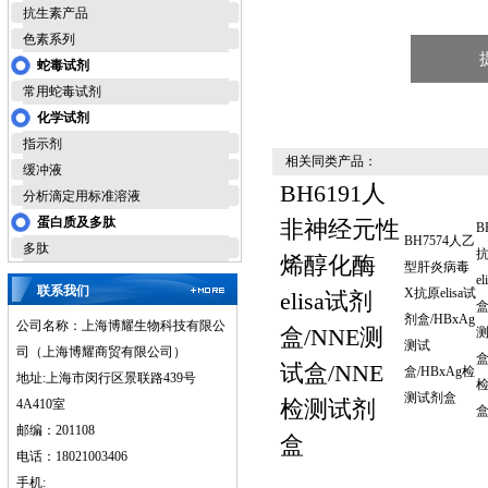
抗生素产品
色素系列
蛇毒试剂
常用蛇毒试剂
化学试剂
指示剂
相关同类产品：
缓冲液
BH6191人
分析滴定用标准溶液
蛋白质及多肽
非神经元性
B
BH7574人乙
多肽
烯醇化酶
型肝炎病毒
e
联系我们
X抗原elisa试
elisa试剂
盒
剂盒/HBxAg
公司名称：上海博耀生物科技有限公
盒/NNE测
测试
司（上海博耀商贸有限公司）
盒
试盒/NNE
盒/HBxAg检
地址:上海市闵行区景联路439号
测试剂盒
检测试剂
4A410室
邮编：201108
盒
电话：18021003406
手机: