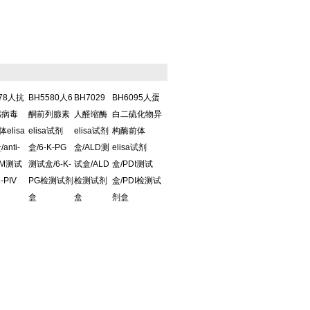
578人抗
BH5580人6
BH7029
BH6095人蛋
感病毒
酮前列腺素
人醛缩酶
白二硫化物异
体elisa
elisa试剂
elisa试剂
构酶前体
anti-
盒/6-K-PG
盒/ALD测
elisa试剂
IgM测试
测试盒/6-K-
试盒/ALD
盒/PDI测试
i-PIV
PG检测试剂
检测试剂
盒/PDI检测试
盒
盒
剂盒