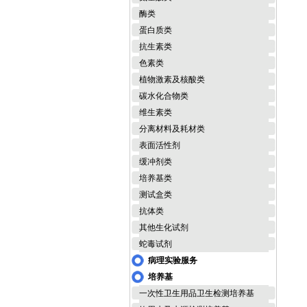
酶类
蛋白质类
抗生素类
色素类
植物激素及核酸类
碳水化合物类
维生素类
分离材料及耗材类
表面活性剂
缓冲剂类
培养基类
测试盒类
抗体类
其他生化试剂
蛇毒试剂
病理实验服务
培养基
一次性卫生用品卫生检测培养基