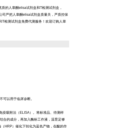
质的人睾酮elisa试剂盒和T检测试剂盒，
，公司严把人睾酮elisa试剂盒质量关，严质控保
剂盒和T检测试剂盒免费代测服务！欢迎订购人睾
不可以用于临床诊断。
免疫吸附法（ELISA）。将标准品、待测样
结合的成分，再加入酶标工作液，温育足够
酶（HRP）催化下转化为蓝色产物，在酸的作