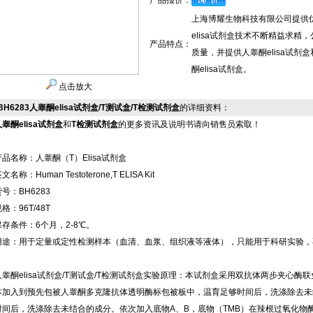
产品报价：
上海博耀生物科技有限公司提供优
elisa试剂盒技术不断精益求精
产品特点：
质量，并提供人睾酮elisa试
酮elisa试剂盒。
点击放大
BH6283人睾酮elisa试剂盒/T测试盒/T检测试剂盒
的详细资料：
睾酮elisa试剂盒
和
T检测试剂盒
的更多资讯及说明书请向销售员索取！
产品名称：人睾酮（T）Elisa试剂盒
文名称：Human Testoterone,T ELISA Kit
号：BH6283
格：96T/48T
保存条件：6个月，2-8℃。
用途：用于定量或定性检测样本（血清、血浆、组织液等液体），只能用于科研实验，
人睾酮elisa试剂盒/T测试盒/T检测试剂盒实验原理：本试剂盒采用双抗体两步夹心酶联
本加入到预先包被人睾酮多克隆抗体透明酶标包被板中，温育足够时间后，洗涤除去未
时间后，洗涤除去未结合的成分。依次加入底物A、B，底物（TMB）在辣根过氧化物