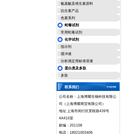
氨基酸及维生素原料
抗生素产品
色素系列
蛇毒试剂
常用蛇毒试剂
化学试剂
指示剂
缓冲液
分析滴定用标准溶液
蛋白质及多肽
多肽
联系我们
公司名称：上海博耀生物科技有限公
司（上海博耀商贸有限公司）
地址:上海市闵行区景联路439号
4A410室
邮编：201108
电话：18021003406