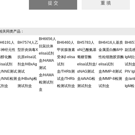
关同类产品：
BH6656人
H6191人
BH7574人乙
BH6460人
BH5783人
BH6416人基质
BH6
抗鼠抗体
非神经元性
型肝炎病毒X
甲状腺激素
αN已酰氨基
金属蛋白酶8/中
副流
elisa试剂
烯醇化酶
抗原elisa试
受体β elisa
葡糖苷酶
性粒细胞胶原酶
IgM抗
盒/HAMA
lisa试剂
剂盒/HBxAg
试剂
elisa试剂盒/
elisa试剂
试剂盒/
测试
盒/NNE测试
测试
盒/THRb测
αNAG测试
盒/MMP-8测试
PIV 
盒/HAMA
盒/NNE检测
盒/HBxAg检
试盒/THRb
盒/αNAG检
盒/MMP-8检测
盒/ant
检测试剂
试剂盒
测试剂盒
检测试剂盒
测试剂盒
试剂盒
IgM检
盒