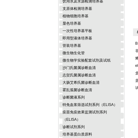
饮用水及水源检测培养基
支原体检测培养基
植物细胞培养基
显色培养基
一次性培养基平板
相
即用型液体培养基
B
管装培养基
微生物生化管
微生物学实验配套试剂及试纸
e
沙门氏菌属诊断血清
志贺氏菌属诊断血清
大肠艾希氏菌诊断血清
霍乱弧菌诊断血清
诊断菌液系列
特免血浆筛选试剂系列（ELISA）
疫苗免疫效果监测试剂系列
（ELISA）
诊断试剂系列
培养基蛋白质原料