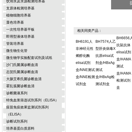
饮用水及水源检测培养基
支原体检测培养基
植物细胞培养基
显色培养基
一次性培养基平板
相关同类产品：
即用型液体培养基
BH6656
BH6191人
BH7574人乙
管装培养基
抗鼠抗体
非神经元性
型肝炎病毒X
微生物生化管
elisa试剂
烯醇化酶
抗原elisa试
微生物学实验配套试剂及试纸
盒/HAMA
elisa试剂
剂盒/HBxAg
沙门氏菌属诊断血清
测试
盒/NNE测试
测试
志贺氏菌属诊断血清
盒/HAMA
盒/NNE检测
盒/HBxAg检
大肠艾希氏菌诊断血清
检测试剂
试剂盒
测试剂盒
霍乱弧菌诊断血清
盒
诊断菌液系列
特免血浆筛选试剂系列（ELISA）
疫苗免疫效果监测试剂系列
（ELISA）
诊断试剂系列
培养基蛋白质原料