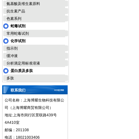
氨基酸及维生素原料
抗生素产品
色素系列
蛇毒试剂
常用蛇毒试剂
化学试剂
指示剂
缓冲液
分析滴定用标准溶液
蛋白质及多肽
多肽
联系我们
公司名称：上海博耀生物科技有限公
司（上海博耀商贸有限公司）
地址:上海市闵行区景联路439号
4A410室
邮编：201108
电话：18021003406