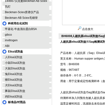
144667贝克曼Beckman AB Sciex
氘灯
Beckman-Sciex质谱仪产品
Beckman-AB Sciex毛细管
科研用生化试剂
甲基化-牛血清白蛋白BSA
点击放大
gibco
BH6008人超抗原elisa试剂盒/S
invitrogen
人超抗原elisa试剂盒
和
Sag检测试
ABI
Elisa试剂盒
产品名称：人超抗原（Sag）Elisa
人Elisa试剂盒
英文名称：Human supper antigen,Sa
小鼠Elisa试剂盒
货号：BH6008
大鼠Elisa试剂盒
规格：96T/48T
兔Elisa试剂盒
保存条件：6个月，2-8℃。
猪Elisa试剂盒
用途：用于定量或定性检测样本（
犬Elisa试剂盒
豚鼠Elisa试剂盒
人超抗原elisa试剂盒/Sag测试
鸡Elisa试剂盒
待测样本加入到预先包被人超抗原
标准品/对照品
温育足够时间后，洗涤除去未结合的