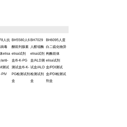
578人抗
BH5580人6
BH7029
BH6095人蛋
感病毒
酮前列腺素
人醛缩酶
白二硫化物异
体elisa
elisa试剂
elisa试剂
构酶前体
anti-
盒/6-K-PG
盒/ALD测
elisa试剂
IgM测试
测试盒/6-K-
试盒/ALD
盒/PDI测试
i-PIV
PG检测试剂
检测试剂
盒/PDI检测试
盒
盒
剂盒