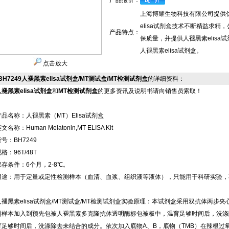
产品报价：
上海博耀生物科技有限公司提供优
elisa试剂盒技术不断精益求精
产品特点：
保质量，并提供人褪黑素elis
人褪黑素elisa试剂盒。
点击放大
BH7249人褪黑素elisa试剂盒/MT测试盒/MT检测试剂盒
的详细资料：
人褪黑素elisa试剂盒
和
MT检测试剂盒
的更多资讯及说明书请向销售员索取！
产品名称：人褪黑素（MT）Elisa试剂盒
文名称：Human Melatonin,MT ELISA Kit
号：BH7249
格：96T/48T
保存条件：6个月，2-8℃。
用途：用于定量或定性检测样本（血清、血浆、组织液等液体），只能用于科研实验，
人褪黑素elisa试剂盒/MT测试盒/MT检测试剂盒实验原理：本试剂盒采用双抗体两步夹
测样本加入到预先包被人褪黑素多克隆抗体透明酶标包被板中，温育足够时间后，洗涤
育足够时间后，洗涤除去未结合的成分。依次加入底物A、B，底物（TMB）在辣根过