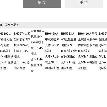
关同类产品：
BH6656人
H6191人
BH7574人乙
BH6460人
BH5783人
BH6416人基质
BH6
抗鼠抗体
非神经元性
型肝炎病毒X
甲状腺激素
αN已酰氨基
金属蛋白酶8/中
副流
elisa试剂
烯醇化酶
抗原elisa试
受体β elisa
葡糖苷酶
性粒细胞胶原酶
IgM抗
盒/HAMA
lisa试剂
剂盒/HBxAg
试剂
elisa试剂盒/
elisa试剂
试剂盒/
测试
盒/NNE测试
测试
盒/THRb测
αNAG测试
盒/MMP-8测试
PIV 
盒/HAMA
盒/NNE检测
盒/HBxAg检
试盒/THRb
盒/αNAG检
盒/MMP-8检测
盒/ant
检测试剂
试剂盒
测试剂盒
检测试剂盒
测试剂盒
试剂盒
IgM检
盒