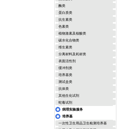
酶类
蛋白质类
抗生素类
色素类
植物激素及核酸类
碳水化合物类
维生素类
分离材料及耗材类
表面活性剂
缓冲剂类
培养基类
测试盒类
抗体类
其他生化试剂
蛇毒试剂
病理实验服务
培养基
一次性卫生用品卫生检测培养基