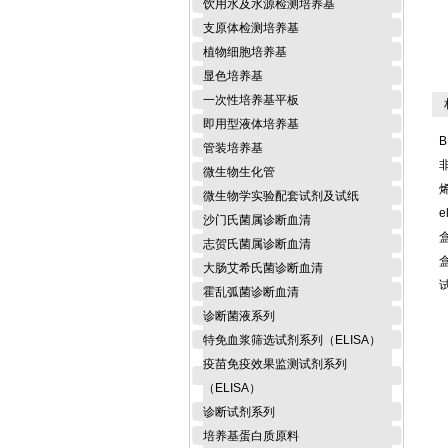
饮用水及水源检测培养基
支原体检测培养基
植物细胞培养基
显色培养基
一次性培养基平板
相
即用型液体培养基
B
管装培养基
微生物生化管
微生物学实验配套试剂及试纸
e
沙门氏菌属诊断血清
志贺氏菌属诊断血清
大肠艾希氏菌诊断血清
霍乱弧菌诊断血清
诊断菌液系列
特免血浆筛选试剂系列（ELISA）
疫苗免疫效果监测试剂系列
（ELISA）
诊断试剂系列
培养基蛋白质原料