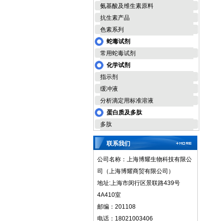
氨基酸及维生素原料
抗生素产品
色素系列
蛇毒试剂
常用蛇毒试剂
化学试剂
指示剂
缓冲液
分析滴定用标准溶液
蛋白质及多肽
多肽
联系我们
公司名称：上海博耀生物科技有限公
司（上海博耀商贸有限公司）
地址:上海市闵行区景联路439号
4A410室
邮编：201108
电话：18021003406