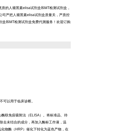
质的人褪黑素elisa试剂盒和MT检测试剂盒，
，公司严把人褪黑素elisa试剂盒质量关，严质控
a试剂盒和MT检测试剂盒免费代测服务！欢迎订购
不可以用于临床诊断。
心酶联免疫吸附法（ELISA）。将标准品、待
除去未结合的成分，再加入酶标工作液，温
氧化物酶（HRP）催化下转化为蓝色产物，在