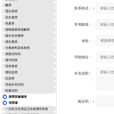
酶类
联系电话：
蛋白质类
抗生素类
色素类
常用邮箱：
植物激素及核酸类
碳水化合物类
省份：
维生素类
分离材料及耗材类
表面活性剂
详细地址：
缓冲剂类
培养基类
测试盒类
补充说明：
抗体类
其他生化试剂
蛇毒试剂
病理实验服务
验证码：
培养基
一次性卫生用品卫生检测培养基