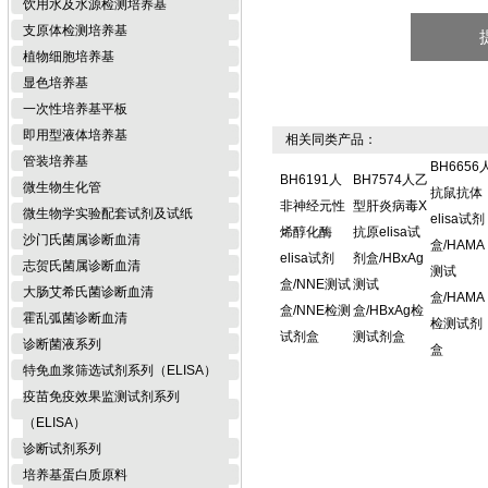
饮用水及水源检测培养基
支原体检测培养基
植物细胞培养基
显色培养基
一次性培养基平板
即用型液体培养基
相关同类产品：
管装培养基
BH6656
BH6191人
BH7574人乙
微生物生化管
抗鼠抗体
非神经元性
型肝炎病毒X
微生物学实验配套试剂及试纸
elisa试剂
烯醇化酶
抗原elisa试
沙门氏菌属诊断血清
盒/HAMA
elisa试剂
剂盒/HBxAg
志贺氏菌属诊断血清
测试
盒/NNE测试
测试
大肠艾希氏菌诊断血清
盒/HAMA
盒/NNE检测
盒/HBxAg检
霍乱弧菌诊断血清
检测试剂
试剂盒
测试剂盒
诊断菌液系列
盒
特免血浆筛选试剂系列（ELISA）
疫苗免疫效果监测试剂系列
（ELISA）
诊断试剂系列
培养基蛋白质原料