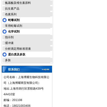
氨基酸及维生素原料
抗生素产品
色素系列
蛇毒试剂
常用蛇毒试剂
化学试剂
指示剂
缓冲液
分析滴定用标准溶液
蛋白质及多肽
多肽
联系我们
公司名称：上海博耀生物科技有限公
司（上海博耀商贸有限公司）
地址:上海市闵行区景联路439号
4A410室
邮编：201108
电话：18021003406