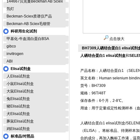
144667贝克曼Beckman AB Sciex
氘灯
Beckman-Sciex质谱仪产品
Beckman-AB Sciex毛细管
科研用生化试剂
甲基化-牛血清白蛋白BSA
点击放大
gibco
BH7309人硒结合蛋白1 elisa试剂
invitrogen
人硒结合蛋白1 elisa试剂盒
和
SEL
ABI
Elisa试剂盒
产品名称：人硒结合蛋白1 （SELENB
人Elisa试剂盒
英文名称：Human selenium binding 
小鼠Elisa试剂盒
货号：BH7309
大鼠Elisa试剂盒
规格：96T/48T
兔Elisa试剂盒
保存条件：6个月，2-8℃。
猪Elisa试剂盒
用途：用于定量或定性检测样本（
犬Elisa试剂盒
豚鼠Elisa试剂盒
人硒结合蛋白1 elisa试剂盒/SE
鸡Elisa试剂盒
（ELISA）。将标准品、待测样
标准品/对照品
合的成分，再加入酶标工作液，温育