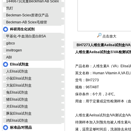
144667贝克曼Beckman AB Sciex
氘灯
Beckman-Sciex质谱仪产品
Beckman-AB Sciex毛细管
科研用生化试剂
甲基化-牛血清白蛋白BSA
点击放大
gibco
BH7273人维生素Aelisa试剂盒/
invitrogen
人维生素Aelisa试剂盒
和
VA检测试
ABI
Elisa试剂盒
产品名称：人维生素A（VA）Elisa
人Elisa试剂盒
英文名称：Human Vitamin A,VA ELIS
小鼠Elisa试剂盒
货号：BH7273
大鼠Elisa试剂盒
规格：96T/48T
兔Elisa试剂盒
保存条件：6个月，2-8℃。
猪Elisa试剂盒
用途：用于定量或定性检测样本（
犬Elisa试剂盒
豚鼠Elisa试剂盒
人维生素Aelisa试剂盒/VA测试
鸡Elisa试剂盒
待测样本加入到预先包被人维生素A
标准品/对照品
液，温育足够时间后，洗涤除去未结