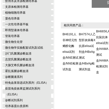
饮用水及水源检测培养基
支原体检测培养基
植物细胞培养基
显色培养基
一次性培养基平板
相关同类产品：
即用型液体培养基
BH6656
BH6191人
BH7574人乙
管装培养基
抗鼠抗体
非神经元性
型肝炎病毒X
微生物生化管
elisa试剂
烯醇化酶
抗原elisa试
微生物学实验配套试剂及试纸
盒/HAMA
elisa试剂
剂盒/HBxAg
沙门氏菌属诊断血清
测试
盒/NNE测试
测试
志贺氏菌属诊断血清
盒/HAMA
盒/NNE检测
盒/HBxAg检
大肠艾希氏菌诊断血清
检测试剂
试剂盒
测试剂盒
霍乱弧菌诊断血清
盒
诊断菌液系列
特免血浆筛选试剂系列（ELISA）
疫苗免疫效果监测试剂系列
（ELISA）
诊断试剂系列
培养基蛋白质原料