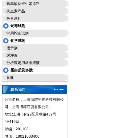
氨基酸及维生素原料
抗生素产品
色素系列
蛇毒试剂
常用蛇毒试剂
化学试剂
指示剂
缓冲液
分析滴定用标准溶液
蛋白质及多肽
多肽
联系我们
公司名称：上海博耀生物科技有限公
司（上海博耀商贸有限公司）
地址:上海市闵行区景联路439号
4A410室
邮编：201108
电话：18021003406