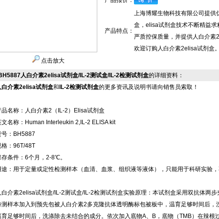
产品报价：
上海博耀生物科技有限公司提供优质
盒，elisa试剂盒技术不断精益求
产品特点：
严质控保质量，并提供人白介素2e
欢迎订购人白介素2elisa试剂盒
点击放大
BH5887人白介素2elisa试剂盒/IL-2测试盒/IL-2检测试剂盒
的详细资料：
人白介素2elisa试剂盒
和
IL-2检测试剂盒
的更多资讯及说明书请向销售员索取！
产品名称：人白介素2（IL-2）Elisa试剂盒
文名称：Human Interleukin 2,IL-2 ELISA kit
号：BH5887
格：96T/48T
保存条件：6个月，2-8℃。
用途：用于定量或定性检测样本（血清、血浆、组织液等液体），只能用于科研实验，
人白介素2elisa试剂盒/IL-2测试盒/IL-2检测试剂盒实验原理：本试剂盒采用双抗体
待测样本加入到预先包被人白介素2多克隆抗体透明酶标包被板中，温育足够时间后，
温育足够时间后，洗涤除去未结合的成分。依次加入底物A、B，底物（TMB）在辣根