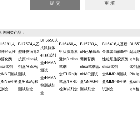
关同类产品：
BH6656人
H6191人
BH7574人乙
BH6460人
BH5783人
BH6416人基质
BH6
抗鼠抗体
非神经元性
型肝炎病毒X
甲状腺激素
αN已酰氨基
金属蛋白酶8/中
副流
elisa试剂
烯醇化酶
抗原elisa试
受体β elisa
葡糖苷酶
性粒细胞胶原酶
IgM抗
盒/HAMA
lisa试剂
剂盒/HBxAg
试剂
elisa试剂盒/
elisa试剂
试剂盒/
测试
盒/NNE测试
测试
盒/THRb测
αNAG测试
盒/MMP-8测试
PIV 
盒/HAMA
盒/NNE检测
盒/HBxAg检
试盒/THRb
盒/αNAG检
盒/MMP-8检测
盒/ant
检测试剂
试剂盒
测试剂盒
检测试剂盒
测试剂盒
试剂盒
IgM检
盒