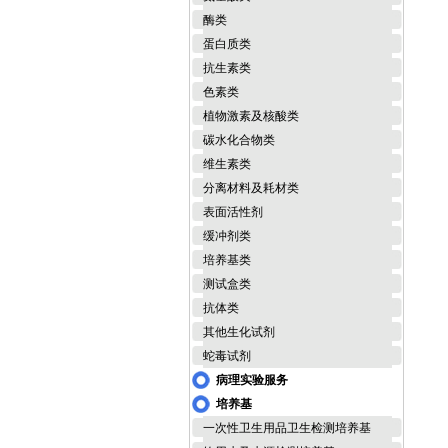
酶类
蛋白质类
抗生素类
色素类
植物激素及核酸类
碳水化合物类
维生素类
分离材料及耗材类
表面活性剂
缓冲剂类
培养基类
测试盒类
抗体类
其他生化试剂
蛇毒试剂
病理实验服务
培养基
一次性卫生用品卫生检测培养基