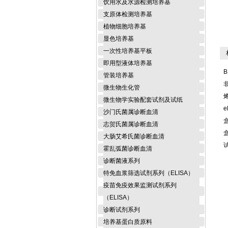
饮用水及水源检测培养基
支原体检测培养基
植物细胞培养基
显色培养基
一次性培养基平板
相
即用型液体培养基
B
管装培养基
微生物生化管
微生物学实验配套试剂及试纸
e
沙门氏菌属诊断血清
志贺氏菌属诊断血清
大肠艾希氏菌诊断血清
霍乱弧菌诊断血清
诊断菌液系列
特免血浆筛选试剂系列（ELISA）
疫苗免疫效果监测试剂系列
（ELISA）
诊断试剂系列
培养基蛋白质原料