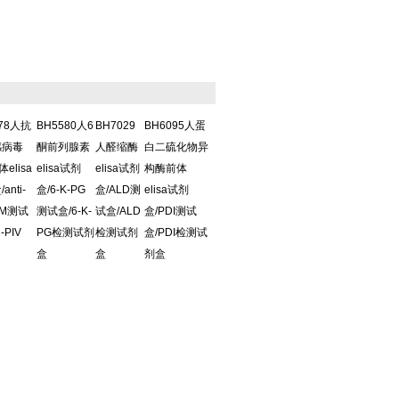
578人抗
BH5580人6
BH7029
BH6095人蛋
感病毒
酮前列腺素
人醛缩酶
白二硫化物异
体elisa
elisa试剂
elisa试剂
构酶前体
anti-
盒/6-K-PG
盒/ALD测
elisa试剂
IgM测试
测试盒/6-K-
试盒/ALD
盒/PDI测试
i-PIV
PG检测试剂
检测试剂
盒/PDI检测试
盒
盒
剂盒