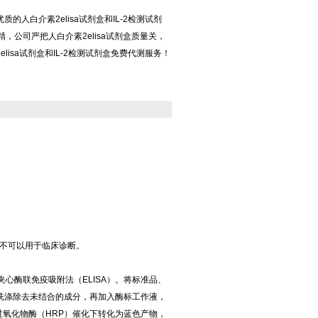
的人白介素2elisa试剂盒和IL-2检测试剂
精，公司严把人白介素2elisa试剂盒质量关，
lisa试剂盒和IL-2检测试剂盒免费代测服务！
。
不可以用于临床诊断。
两步夹心酶联免疫吸附法（ELISA）。将标准品、
洗涤除去未结合的成分，再加入酶标工作液，
过氧化物酶（HRP）催化下转化为蓝色产物，