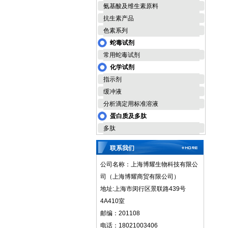
氨基酸及维生素原料
抗生素产品
色素系列
蛇毒试剂
常用蛇毒试剂
化学试剂
指示剂
缓冲液
分析滴定用标准溶液
蛋白质及多肽
多肽
联系我们
公司名称：上海博耀生物科技有限公
司（上海博耀商贸有限公司）
地址:上海市闵行区景联路439号
4A410室
邮编：201108
电话：18021003406