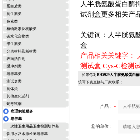
人半胱氨酸蛋白酶抑制剂
蛋白质类
试剂盒更多相关产品>
抗生素类
色素类
植物激素及核酸类
关键词：人半胱氨酸蛋
碳水化合物类
盒
维生素类
分离材料及耗材类
产品相关关键字：
表面活性剂
测试盒
Cys-C检测
缓冲剂类
培养基类
如果你对
BH5929人半胱氨酸蛋白酶抑
测试盒类
填写下表直接与厂家联系：
抗体类
其他生化试剂
蛇毒试剂
产品：
病理实验服务
培养基
一次性卫生用品卫生检测培养基
您的单位：
饮用水及水源检测培养基