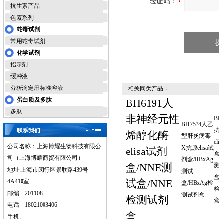
验证码：
抗生素产品
色素系列
蛇毒试剂
常用蛇毒试剂
化学试剂
指示剂
缓冲液
分析滴定用标准溶液
相关同类产品：
蛋白质及多肽
BH6191人
多肽
非神经元性
B
BH7574人乙
联系我们
烯醇化酶
型肝炎病毒
e
公司名称：上海博耀生物科技有限公
X抗原elisa试
elisa试剂
盒
司（上海博耀商贸有限公司）
剂盒/HBxAg
盒/NNE测
地址:上海市闵行区景联路439号
测试
盒
试盒/NNE
4A410室
盒/HBxAg检
邮编：201108
测试剂盒
检测试剂
电话：18021003406
盒
手机: