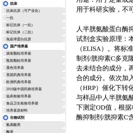
抗体
用于科研实验，不
抗体抗原（可产业化）
一抗
标记抗体（一抗）
人半胱氨酸蛋白酶抑制剂
标记抗体（二抗）
试剂盒实验原理：
免疫球蛋白抗原
国产培养基
（ELISA）。将
袋装颗粒培养基
制剂/胱抑素C多
瓶装颗粒培养基
去未结合的成分，
显色培养基
美国药典培养基
合的成分。依次加入
欧洲药典培养基
（HRP）催化下
2010版中国药典培养基
与样品中人半胱氨酸
临床检验培养基
食品卫生检验培养基
下测定OD值，根
培养基原材料
酶抑制剂/胱抑素C
生物试剂
氨基酸类
酶类