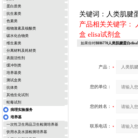
蛋白质类
关键词：人类肌腱蛋白
抗生素类
色素类
产品相关关键字：
植物激素及核酸类
盒
elisa试剂盒
碳水化合物类
维生素类
如果你对
BH6770人类肌腱蛋白eli
分离材料及耗材类
表面活性剂
缓冲剂类
产品：
培养基类
测试盒类
您的单位：
抗体类
其他生化试剂
蛇毒试剂
您的姓名：
病理实验服务
培养基
一次性卫生用品卫生检测培养基
联系电话：
饮用水及水源检测培养基