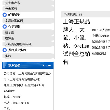
抗生素产品
色素系列
相关同类产品：
蛇毒试剂
上海正规品
常用蛇毒试剂
化学试剂
牌人、大
BH7037人热
指示剂
克蛋白70elisa
鼠、小鼠、
缓冲液
试剂盒/HSP-7
分析滴定用标准溶液
猪、兔elisa
测试盒/HSP-7
蛋白质及多肽
试剂盒总销
检测试剂盒
多肽
售
联系我们
公司名称：上海博耀生物科技有限公
司（上海博耀商贸有限公司）
地址:上海市闵行区景联路439号
4A410室
邮编：201108
电话：18021003406
手机: