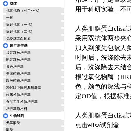
抗体
用于科研实验，不
抗体抗原（可产业化）
一抗
标记抗体（一抗）
人类肌腱蛋白elis
标记抗体（二抗）
采用双抗体两步夹心
免疫球蛋白抗原
国产培养基
加入到预先包被人
袋装颗粒培养基
时间后，洗涤除去
瓶装颗粒培养基
后，洗涤除去未结合
显色培养基
美国药典培养基
根过氧化物酶（H
欧洲药典培养基
色，颜色的深浅与样
2010版中国药典培养基
定OD值，根据标
临床检验培养基
食品卫生检验培养基
培养基原材料
人类肌腱蛋白elis
生物试剂
氨基酸类
点击elisa试剂盒
酶类