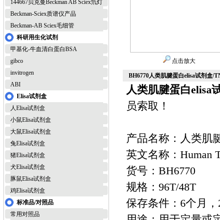
144667贝克曼Beckman AB Sciex氘灯
Beckman-Sciex质谱仪产品
Beckman-AB Sciex毛细管
科研用生化试剂
甲基化-牛血清白蛋白BSA
gibco
点击放大
invitrogen
BH6770人类肌腱蛋白elisa试剂盒
ABI
人类肌腱蛋白elisa
Elisa试剂盒
员索取！
人Elisa试剂盒
小鼠Elisa试剂盒
大鼠Elisa试剂盒
产品名称：人类肌腱蛋
兔Elisa试剂盒
英文名称：Human Ten
猪Elisa试剂盒
犬Elisa试剂盒
货号：BH6770
豚鼠Elisa试剂盒
规格：96T/48T
鸡Elisa试剂盒
保存条件：6个月，2
标准品/对照品
常用对照品
用途：用于定量或