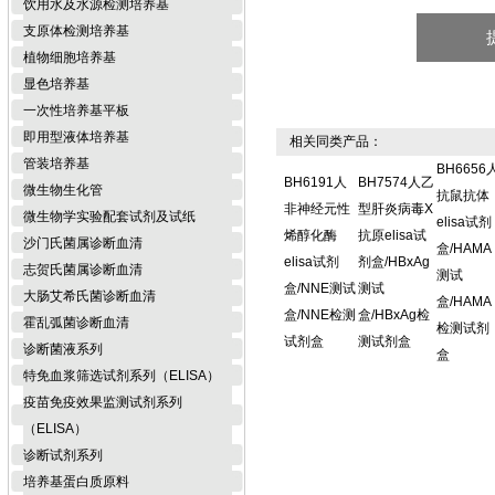
饮用水及水源检测培养基
支原体检测培养基
植物细胞培养基
显色培养基
一次性培养基平板
即用型液体培养基
相关同类产品：
管装培养基
BH6656
BH6191人
BH7574人乙
微生物生化管
抗鼠抗体
非神经元性
型肝炎病毒X
微生物学实验配套试剂及试纸
elisa试剂
烯醇化酶
抗原elisa试
沙门氏菌属诊断血清
盒/HAMA
elisa试剂
剂盒/HBxAg
志贺氏菌属诊断血清
测试
盒/NNE测试
测试
大肠艾希氏菌诊断血清
盒/HAMA
盒/NNE检测
盒/HBxAg检
霍乱弧菌诊断血清
检测试剂
试剂盒
测试剂盒
诊断菌液系列
盒
特免血浆筛选试剂系列（ELISA）
疫苗免疫效果监测试剂系列
（ELISA）
诊断试剂系列
培养基蛋白质原料