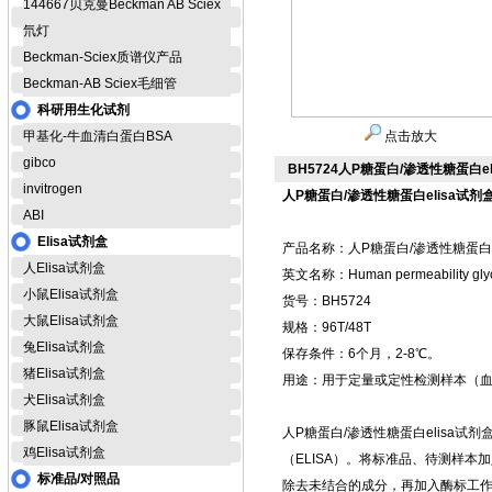
144667贝克曼Beckman AB Sciex
氘灯
Beckman-Sciex质谱仪产品
Beckman-AB Sciex毛细管
科研用生化试剂
甲基化-牛血清白蛋白BSA
点击放大
gibco
BH5724人P糖蛋白/渗透性糖蛋白el
invitrogen
人P糖蛋白/渗透性糖蛋白elisa试剂
ABI
Elisa试剂盒
产品名称：人P糖蛋白/渗透性糖蛋白（P
人Elisa试剂盒
英文名称：Human permeability glycop
小鼠Elisa试剂盒
货号：BH5724
大鼠Elisa试剂盒
规格：96T/48T
兔Elisa试剂盒
保存条件：6个月，2-8℃。
猪Elisa试剂盒
用途：用于定量或定性检测样本（
犬Elisa试剂盒
豚鼠Elisa试剂盒
人P糖蛋白/渗透性糖蛋白elisa试
鸡Elisa试剂盒
（ELISA）。将标准品、待测样
标准品/对照品
除去未结合的成分，再加入酶标工作