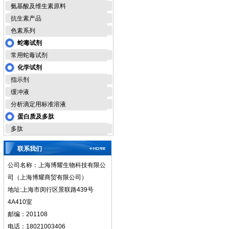
氨基酸及维生素原料
抗生素产品
色素系列
蛇毒试剂
常用蛇毒试剂
化学试剂
指示剂
缓冲液
分析滴定用标准溶液
蛋白质及多肽
多肽
联系我们
公司名称：上海博耀生物科技有限公
司（上海博耀商贸有限公司）
地址:上海市闵行区景联路439号
4A410室
邮编：201108
电话：18021003406