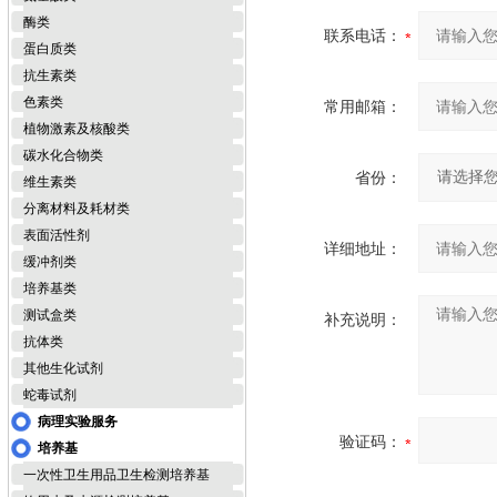
酶类
联系电话：
蛋白质类
抗生素类
色素类
常用邮箱：
植物激素及核酸类
碳水化合物类
省份：
维生素类
分离材料及耗材类
表面活性剂
详细地址：
缓冲剂类
培养基类
测试盒类
补充说明：
抗体类
其他生化试剂
蛇毒试剂
病理实验服务
验证码：
培养基
一次性卫生用品卫生检测培养基