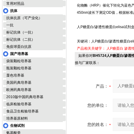
常用对照品
化物酶（HRP）催化下转化为蓝色
抗体
450nm波长下测定OD值，根据标
抗体抗原（可产业化）
一抗
人P糖蛋白/渗透性糖蛋白elisa试剂盒
标记抗体（一抗）
标记抗体（二抗）
关键词：人P糖蛋白/渗透性糖蛋白eli
免疫球蛋白抗原
产品相关关键字：
人P糖蛋白
渗透性
国产培养基
如果你对
BH5724人P糖蛋白/渗透性
袋装颗粒培养基
接与厂家联系：
瓶装颗粒培养基
显色培养基
美国药典培养基
产品：
欧洲药典培养基
2010版中国药典培养基
临床检验培养基
您的单位：
食品卫生检验培养基
培养基原材料
您的姓名：
生物试剂
氨基酸类