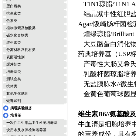
T1N1琼脂/T1N1
蛋白质类
结晶紫中性红胆盐葡萄糖琼
抗生素类
色素类
Agar/阪崎肠杆
植物激素及核酸类
煌绿琼脂/Brillia
碳水化合物类
大豆酪蛋白消化物琼脂培养基
维生素类
分离材料及耗材类
药典培养基（US
表面活性剂
产毒性大肠艾希氏
缓冲剂类
培养基类
乳酸杆菌琼脂培养基/L
测试盒类
无盐胰胨水//微
抗体类
金黄色葡萄球菌显
其他生化试剂
蛇毒试剂
病理实验服务
维生素B6//氨基
培养基
牛血清是细胞培养中
一次性卫生用品卫生检测培养基
饮用水及水源检测培养基
的营养成份，具有