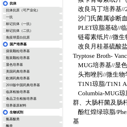
抗体
改良马丁培养基//
抗体抗原（可产业化）
沙门氏菌属诊断血清
一抗
标记抗体（一抗）
PLET琼脂基础/
标记抗体（二抗）
链霉素纸片//微
免疫球蛋白抗原
国产培养基
改良月桂基硫酸盐胰蛋白胨
袋装颗粒培养基
Tryptose Broth-
瓶装颗粒培养基
MUG培养基//
显色培养基
美国药典培养基
头孢唑肟//微生
欧洲药典培养基
T1N1琼脂/T1N1
2010版中国药典培养基
Columbia-MUG
临床检验培养基
食品卫生检验培养基
群、大肠杆菌及肠
培养基原材料
酚红煌绿琼脂/Phenolp
生物试剂
氨基酸类
基
酶类