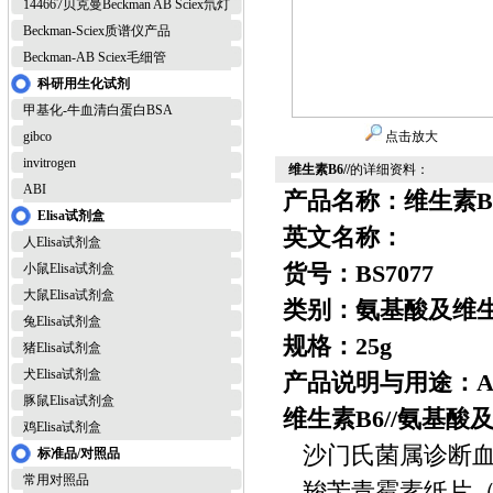
144667贝克曼Beckman AB Sciex氘灯
Beckman-Sciex质谱仪产品
Beckman-AB Sciex毛细管
科研用生化试剂
甲基化-牛血清白蛋白BSA
gibco
点击放大
invitrogen
维生素B6//
的详细资料：
ABI
产品名称：维生素B
Elisa试剂盒
英文名称：
人Elisa试剂盒
货号：BS7077
小鼠Elisa试剂盒
大鼠Elisa试剂盒
类别：氨基酸及维生
兔Elisa试剂盒
规格：25g
猪Elisa试剂盒
犬Elisa试剂盒
产品说明与用途：A
豚鼠Elisa试剂盒
维生素B6//氨基
鸡Elisa试剂盒
沙门氏菌属诊断血清
标准品/对照品
常用对照品
羧苄青霉素纸片（