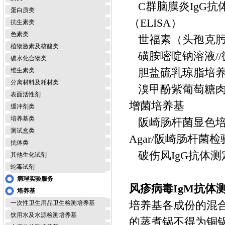
C群脑膜炎IgG抗
蛋白质类
（ELISA）
抗生素类
色素类
世福素（头孢克肟
植物激素及核酸类
磺胺嘧啶钠溶液/
碳水化合物类
胆盐硫乳琼脂培养基
维生素类
分离材料及耗材类
溴甲酚紫葡萄糖肉汤/Bro
表面活性剂
增菌培养基
缓冲剂类
培养基类
阪崎肠杆菌显色培养基（DFI
测试盒类
Agar/阪崎肠杆
抗体类
破伤风IgG抗体测
其他生化试剂
蛇毒试剂
病理实验服务
风疹病毒IgM抗体
培养基
培养基各成份的混
一次性卫生用品卫生检测培养基
饮用水及水源检测培养基
的蒸煮锅不得为铜