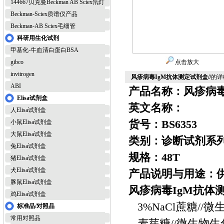
144667贝克曼Beckman AB Sciex氘灯
Beckman-Sciex质谱仪产品
Beckman-AB Sciex毛细管
科研用生化试剂
甲基化-牛血清白蛋白BSA
gibco
点击放大
invitrogen
风疹病毒IgM抗体测定试剂盒//
的详
ABI
产品名称：风疹病毒
Elisa试剂盒
英文名称：
人Elisa试剂盒
货号：BS6353
小鼠Elisa试剂盒
大鼠Elisa试剂盒
类别：诊断试剂系列
兔Elisa试剂盒
规格：48T
猪Elisa试剂盒
犬Elisa试剂盒
产品说明与用途：
豚鼠Elisa试剂盒
风疹病毒IgM抗体
鸡Elisa试剂盒
3%NaCl蔗糖//
标准品/对照品
常用对照品
麦芽糖//微生物