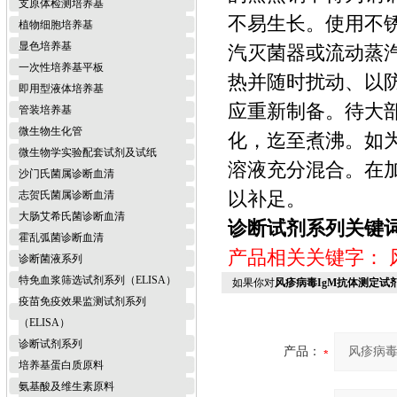
支原体检测培养基
不易生长。使用不
植物细胞培养基
显色培养基
汽灭菌器或流动蒸
一次性培养基平板
热并随时扰动、以
即用型液体培养基
应重新制备。待大
管装培养基
微生物生化管
化，迄至煮沸。如
微生物学实验配套试剂及试纸
溶液充分混合。在加
沙门氏菌属诊断血清
以补足。
志贺氏菌属诊断血清
大肠艾希氏菌诊断血清
诊断试剂系列关键词
霍乱弧菌诊断血清
产品相关关键字：
诊断菌液系列
特免血浆筛选试剂系列（ELISA）
如果你对
风疹病毒IgM抗体测定试剂
疫苗免疫效果监测试剂系列
（ELISA）
诊断试剂系列
产品：
培养基蛋白质原料
氨基酸及维生素原料