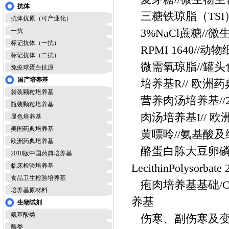
抗体
三糖铁琼脂（TSI
抗体抗原（可产业化）
3%NaCl蔗糖//
一抗
标记抗体（一抗）
RPMI 1640//
标记抗体（二抗）
微需氧琼脂//罐
免疫球蛋白抗原
国产培养基
培养基R// 欧洲
袋装颗粒培养基
营养肉汤培养基//
瓶装颗粒培养基
肉汤培养基I// 
显色培养基
美国药典培养基
黄嘌呤//氨基酸
欧洲药典培养基
酪蛋白胨大豆卵磷脂吐温2
2010版中国药典培养基
LecithinPolyso
临床检验培养基
食品卫生检验培养基
疱肉培养基基础/Cook
培养基原材料
养基
生物试剂
氨基酸类
伤寒、副伤寒及变
酶类