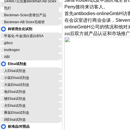
Jana Kolbert
以及中国区域主管
144667贝克曼Beckman AB Sciex
Perry
接待来访客人。
氘灯
首先
antibodies-onlineGmbH
访
Beckman-Sciex质谱仪产品
在会议室进行商业会谈，
Steven
Beckman-AB Sciex毛细管
onlineGmbH
公司的情况和他对
科研用生化试剂
zui后双方就产品认证和市场
甲基化-牛血清白蛋白BSA
gibco
invitrogen
ABI
Elisa试剂盒
人Elisa试剂盒
小鼠Elisa试剂盒
大鼠Elisa试剂盒
兔Elisa试剂盒
猪Elisa试剂盒
犬Elisa试剂盒
豚鼠Elisa试剂盒
鸡Elisa试剂盒
标准品/对照品