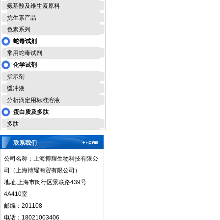
氨基酸及维生素原料
抗生素产品
色素系列
蛇毒试剂
常用蛇毒试剂
化学试剂
指示剂
缓冲液
分析滴定用标准溶液
蛋白质及多肽
多肽
联系我们
公司名称：上海博耀生物科技有限公
司（上海博耀商贸有限公司）
地址:上海市闵行区景联路439号
4A410室
邮编：201108
电话：18021003406