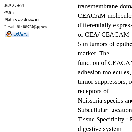
transmembrane domai
联系人: 王羽
传真：
CEACAM molecules
网址：www.shbysw.net
differentially expres
E-mail: 1914109725@qq.com
of CEA/ CEACAM
5 in tumors of epithe
marker. The
function of CEACAM 
adhesion molecules,
tumor suppressors, r
receptors of
Neisseria species an
Subcellular Locatio
Tissue Specificity 
digestive system