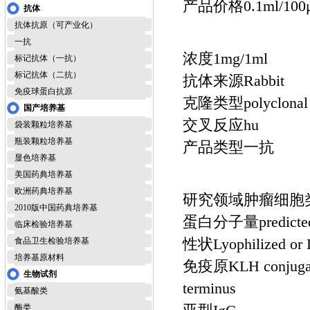
产品价格0.1ml/100μg
抗体
抗体抗原（可产业化）
一抗
浓度1mg/1ml
标记抗体（一抗）
标记抗体（二抗）
抗体来源Rabbit
免疫球蛋白抗原
克隆类型polyclonal
国产培养基
交叉反应hu
袋装颗粒培养基
瓶装颗粒培养基
产品类型一抗
显色培养基
美国药典培养基
欧洲药典培养基
研究领域肿瘤细胞
2010版中国药典培养基
蛋白分子量predicted m
临床检验培养基
性状Lyophilized or 
食品卫生检验培养基
培养基原材料
免疫原KLH conjugated
生物试剂
terminus
氨基酸类
酶类