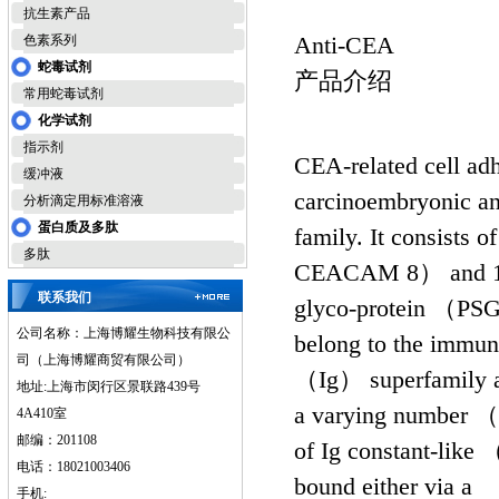
抗生素产品
Anti-CEA
色素系列
蛇毒试剂
产品介绍
常用蛇毒试剂
化学试剂
指示剂
CEA-related cell 
缓冲液
carcinoembryonic 
分析滴定用标准溶液
蛋白质及多肽
family. It consi
多肽
CEACAM 8） and 11 
联系我们
glyco-protein （PSG
公司名称：上海博耀生物科技有限公
belong to the immun
司（上海博耀商贸有限公司）
（Ig） superfamily a
地址:上海市闵行区景联路439号
a varying number 
4A410室
邮编：201108
of Ig constant-li
电话：18021003406
bound either via a
手机: