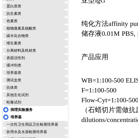
亚型IgG
蛋白质类
抗生素类
色素类
纯化方法affinity purif
植物激素及核酸类
储存液0.01M PBS, pH 
碳水化合物类
维生素类
分离材料及耗材类
产品应用
表面活性剂
缓冲剂类
培养基类
WB=1:100-500 ELIS
测试盒类
抗体类
F=1:100-500
其他生化试剂
Flow-Cyt=1:100-500
蛇毒试剂
（石蜡切片需做抗原修复）not 
病理实验服务
培养基
dilutions/concentrat
一次性卫生用品卫生检测培养基
饮用水及水源检测培养基